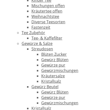
Kinder Tee
Mischungen offen
Kräutertee offen
Weihnachtstee
Diverse Teesorten
Fastenzeit
Tee Zubehör
Tee- & Kaffefilter
Gewürze & Salze
Streudosen
Blüten Zucker
Gewürz Blüten
Gewürze pur
Gewürzmischungen
Kräutersalze
Kristallsalz
Gewürz Beutel
Gewürz Blüten
Gewürze pur
Gewürzmischungen
Kristallsalz