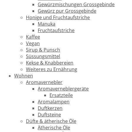
Gewürzmischungen Grossgebinde
Gewürz pur Grossgebinde
Honige und Fruchtaufstriche
Manuka
Fruchtaufstriche
Kaffee
Vegan
Sirup & Punsch
Süssungsmittel
Kekse & Knabbereien
Weiteres zu Ernährung
Wohnen
Aromavernebler
Aromaverneblergeräte
Ersatzteile
Aromalampen
Duftkerzen
Duftsteine
Düfte & ätherische Öle
Ätherische Öle