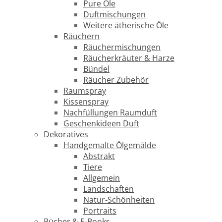
Pure Öle
Duftmischungen
Weitere ätherische Öle
Räuchern
Räuchermischungen
Räucherkräuter & Harze
Bündel
Räucher Zubehör
Raumspray
Kissenspray
Nachfüllungen Raumduft
Geschenkideen Duft
Dekoratives
Handgemalte Ölgemälde
Abstrakt
Tiere
Allgemein
Landschaften
Natur-Schönheiten
Portraits
Bücher & E-Books