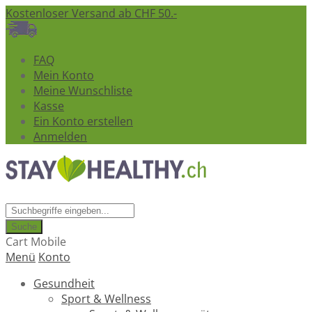
Kostenloser Versand ab CHF 50.-
FAQ
Mein Konto
Meine Wunschliste
Kasse
Ein Konto erstellen
Anmelden
Suche
Cart Mobile
Menü
Konto
Gesundheit
Sport & Wellness