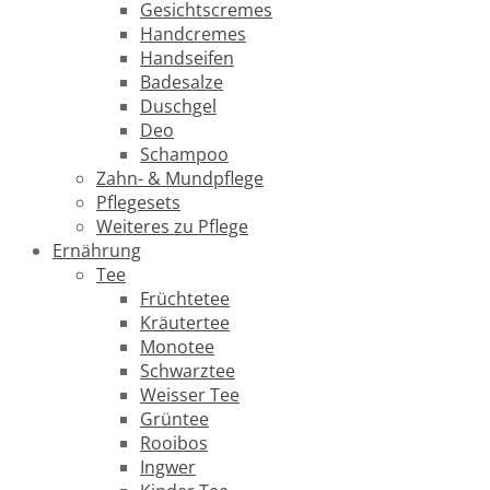
Gesichtscremes
Handcremes
Handseifen
Badesalze
Duschgel
Deo
Schampoo
Zahn- & Mundpflege
Pflegesets
Weiteres zu Pflege
Ernährung
Tee
Früchtetee
Kräutertee
Monotee
Schwarztee
Weisser Tee
Grüntee
Rooibos
Ingwer