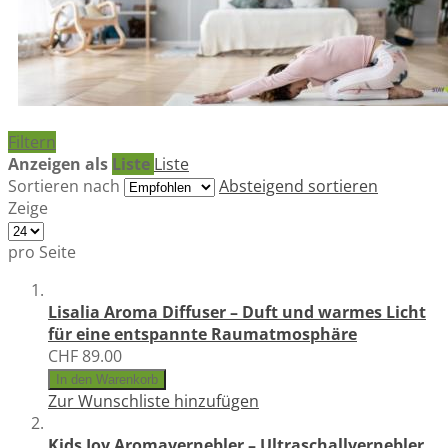
Filtern
Anzeigen als
Liste
Liste
Sortieren nach
Absteigend sortieren
Zeige
pro Seite
Lisalia Aroma Diffuser – Duft und warmes Licht
für eine entspannte Raumatmosphäre
CHF 89.00
In den Warenkorb
Zur Wunschliste hinzufügen
Kids Joy Aromavernebler – Ultraschallvernebler