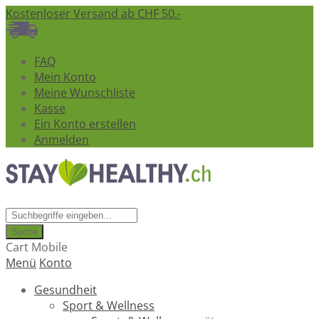
Kostenloser Versand ab CHF 50.-
FAQ
Mein Konto
Meine Wunschliste
Kasse
Ein Konto erstellen
Anmelden
Suche
Cart Mobile
Menü
Konto
Gesundheit
Sport & Wellness