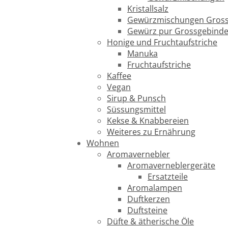
Kristallsalz
Gewürzmischungen Gross
Gewürz pur Grossgebind
Honige und Fruchtaufstriche
Manuka
Fruchtaufstriche
Kaffee
Vegan
Sirup & Punsch
Süssungsmittel
Kekse & Knabbereien
Weiteres zu Ernährung
Wohnen
Aromavernebler
Aromaverneblergeräte
Ersatzteile
Aromalampen
Duftkerzen
Duftsteine
Düfte & ätherische Öle