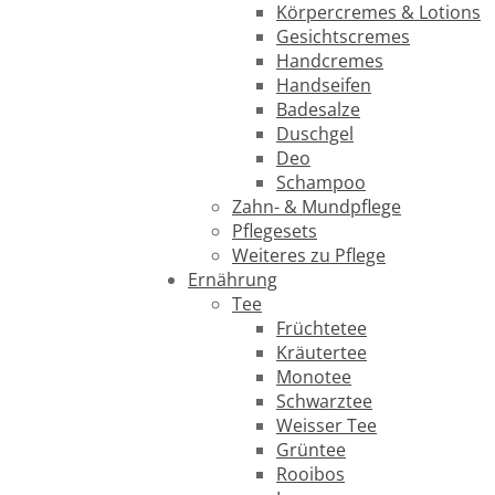
Körpercremes & Lotions
Gesichtscremes
Handcremes
Handseifen
Badesalze
Duschgel
Deo
Schampoo
Zahn- & Mundpflege
Pflegesets
Weiteres zu Pflege
Ernährung
Tee
Früchtetee
Kräutertee
Monotee
Schwarztee
Weisser Tee
Grüntee
Rooibos