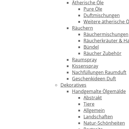
Ätherische Öle
Pure Öle
Duftmischungen
Weitere ätherische Ö
Räuchern
Räuchermischungen
Räucherkräuter & H
Bündel
Räucher Zubehör
Raumspray
Kissenspray
Nachfüllungen Raumduft
Geschenkideen Duft
Dekoratives
Handgemalte Ölgemälde
Abstrakt
Tiere
Allgemein
Landschaften
Natur-Schönheiten