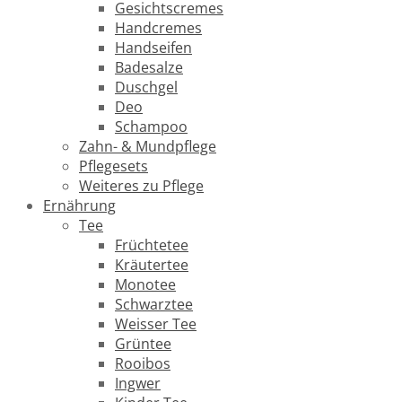
Gesichtscremes
Handcremes
Handseifen
Badesalze
Duschgel
Deo
Schampoo
Zahn- & Mundpflege
Pflegesets
Weiteres zu Pflege
Ernährung
Tee
Früchtetee
Kräutertee
Monotee
Schwarztee
Weisser Tee
Grüntee
Rooibos
Ingwer