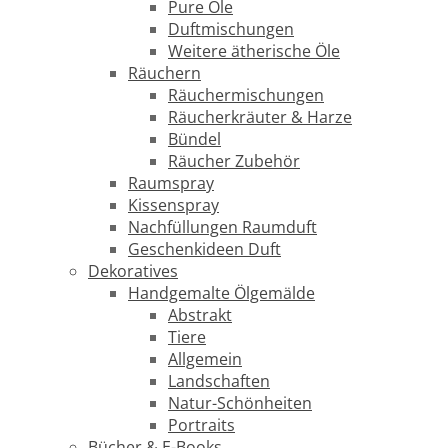
Pure Öle
Duftmischungen
Weitere ätherische Öle
Räuchern
Räuchermischungen
Räucherkräuter & Harze
Bündel
Räucher Zubehör
Raumspray
Kissenspray
Nachfüllungen Raumduft
Geschenkideen Duft
Dekoratives
Handgemalte Ölgemälde
Abstrakt
Tiere
Allgemein
Landschaften
Natur-Schönheiten
Portraits
Bücher & E-Books