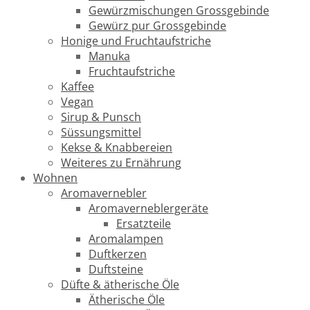
Gewürzmischungen Grossgebinde
Gewürz pur Grossgebinde
Honige und Fruchtaufstriche
Manuka
Fruchtaufstriche
Kaffee
Vegan
Sirup & Punsch
Süssungsmittel
Kekse & Knabbereien
Weiteres zu Ernährung
Wohnen
Aromavernebler
Aromaverneblergeräte
Ersatzteile
Aromalampen
Duftkerzen
Duftsteine
Düfte & ätherische Öle
Ätherische Öle