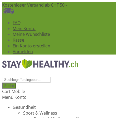
Kostenloser Versand ab CHF 50.-
FAQ
Mein Konto
Meine Wunschliste
Kasse
Ein Konto erstellen
Anmelden
Suche
Cart Mobile
Menü
Konto
Gesundheit
Sport & Wellness