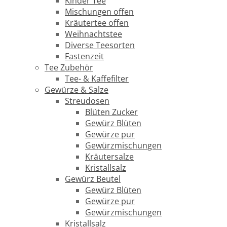
Kinder Tee
Mischungen offen
Kräutertee offen
Weihnachtstee
Diverse Teesorten
Fastenzeit
Tee Zubehör
Tee- & Kaffefilter
Gewürze & Salze
Streudosen
Blüten Zucker
Gewürz Blüten
Gewürze pur
Gewürzmischungen
Kräutersalze
Kristallsalz
Gewürz Beutel
Gewürz Blüten
Gewürze pur
Gewürzmischungen
Kristallsalz