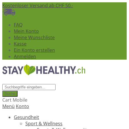
Kostenloser Versand ab CHF 50.-
FAQ
Mein Konto
Meine Wunschliste
Kasse
Ein Konto erstellen
Anmelden
Suche
Cart Mobile
Menü
Konto
Gesundheit
Sport & Wellness