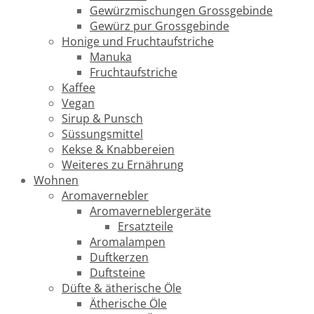
Gewürzmischungen Grossgebinde
Gewürz pur Grossgebinde
Honige und Fruchtaufstriche
Manuka
Fruchtaufstriche
Kaffee
Vegan
Sirup & Punsch
Süssungsmittel
Kekse & Knabbereien
Weiteres zu Ernährung
Wohnen
Aromavernebler
Aromaverneblergeräte
Ersatzteile
Aromalampen
Duftkerzen
Duftsteine
Düfte & ätherische Öle
Ätherische Öle