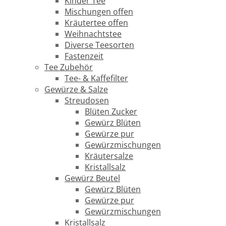
Kinder Tee
Mischungen offen
Kräutertee offen
Weihnachtstee
Diverse Teesorten
Fastenzeit
Tee Zubehör
Tee- & Kaffefilter
Gewürze & Salze
Streudosen
Blüten Zucker
Gewürz Blüten
Gewürze pur
Gewürzmischungen
Kräutersalze
Kristallsalz
Gewürz Beutel
Gewürz Blüten
Gewürze pur
Gewürzmischungen
Kristallsalz