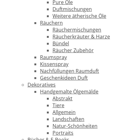
Pure Öle
Duftmischungen
Weitere ätherische Öle
Räuchern
Räuchermischungen
Räucherkräuter & Harze
Bündel
Räucher Zubehör
Raumspray
Kissenspray
Nachfüllungen Raumduft
Geschenkideen Duft
Dekoratives
Handgemalte Ölgemälde
Abstrakt
Tiere
Allgemein
Landschaften
Natur-Schönheiten
Portraits
Bücher & E-Books