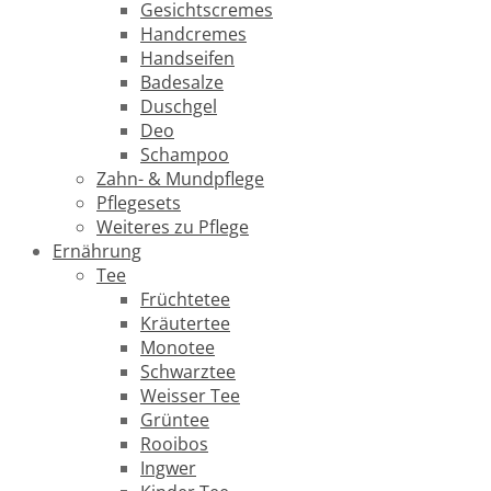
Gesichtscremes
Handcremes
Handseifen
Badesalze
Duschgel
Deo
Schampoo
Zahn- & Mundpflege
Pflegesets
Weiteres zu Pflege
Ernährung
Tee
Früchtetee
Kräutertee
Monotee
Schwarztee
Weisser Tee
Grüntee
Rooibos
Ingwer