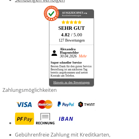
AUSGEZEICHNET
.org
Kundenbewertungen
SEHR GUT
4.82
/ 5.00
127 Bewertungen
Alexandra
Hugentobler
30.04.2026
Mehr
Super schneller Service
Besten Dank für den guten Service.
Bestellung ist am nächsten Tag
bereits angekommen und netter
Kontakt am Telefon.
Hinweis zu den Bewertungen
Zahlungsmöglichkeiten
Gebührenfreie Zahlung mit Kreditkarten,