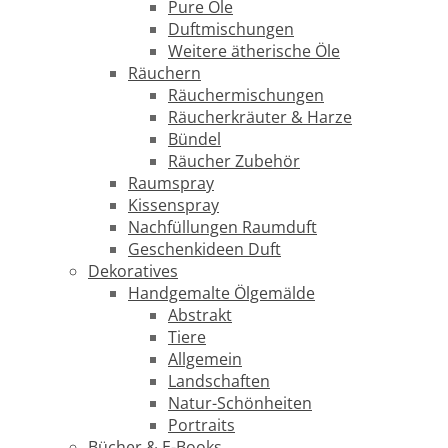
Pure Öle
Duftmischungen
Weitere ätherische Öle
Räuchern
Räuchermischungen
Räucherkräuter & Harze
Bündel
Räucher Zubehör
Raumspray
Kissenspray
Nachfüllungen Raumduft
Geschenkideen Duft
Dekoratives
Handgemalte Ölgemälde
Abstrakt
Tiere
Allgemein
Landschaften
Natur-Schönheiten
Portraits
Bücher & E-Books