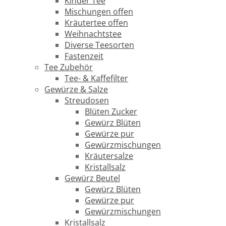
Kinder Tee
Mischungen offen
Kräutertee offen
Weihnachtstee
Diverse Teesorten
Fastenzeit
Tee Zubehör
Tee- & Kaffefilter
Gewürze & Salze
Streudosen
Blüten Zucker
Gewürz Blüten
Gewürze pur
Gewürzmischungen
Kräutersalze
Kristallsalz
Gewürz Beutel
Gewürz Blüten
Gewürze pur
Gewürzmischungen
Kristallsalz