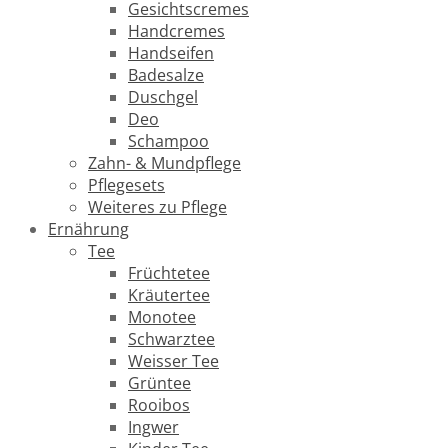
Gesichtscremes
Handcremes
Handseifen
Badesalze
Duschgel
Deo
Schampoo
Zahn- & Mundpflege
Pflegesets
Weiteres zu Pflege
Ernährung
Tee
Früchtetee
Kräutertee
Monotee
Schwarztee
Weisser Tee
Grüntee
Rooibos
Ingwer