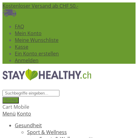
Kostenloser Versand ab CHF 50.-
FAQ
Mein Konto
Meine Wunschliste
Kasse
Ein Konto erstellen
Anmelden
Suche
Cart Mobile
Menü
Konto
Gesundheit
Sport & Wellness