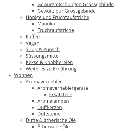
Gewürzmischungen Grossgebinde
Gewürz pur Grossgebinde
Honige und Fruchtaufstriche
Manuka
Fruchtaufstriche
Kaffee
Vegan
Sirup & Punsch
Süssungsmittel
Kekse & Knabbereien
Weiteres zu Ernährung
Wohnen
Aromavernebler
Aromaverneblergeräte
Ersatzteile
Aromalampen
Duftkerzen
Duftsteine
Düfte & ätherische Öle
Ätherische Öle