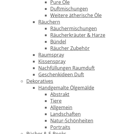
Pure Öle
Duftmischungen
Weitere ätherische Öle
Räuchern
Räuchermischungen
Räucherkräuter & Harze
Bündel
Räucher Zubehör
Raumspray
Kissenspray
Nachfüllungen Raumduft
Geschenkideen Duft
Dekoratives
Handgemalte Ölgemälde
Abstrakt
Tiere
Allgemein
Landschaften
Natur-Schönheiten
Portraits
Bücher & E-Books