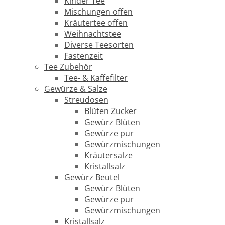
Kinder Tee
Mischungen offen
Kräutertee offen
Weihnachtstee
Diverse Teesorten
Fastenzeit
Tee Zubehör
Tee- & Kaffefilter
Gewürze & Salze
Streudosen
Blüten Zucker
Gewürz Blüten
Gewürze pur
Gewürzmischungen
Kräutersalze
Kristallsalz
Gewürz Beutel
Gewürz Blüten
Gewürze pur
Gewürzmischungen
Kristallsalz