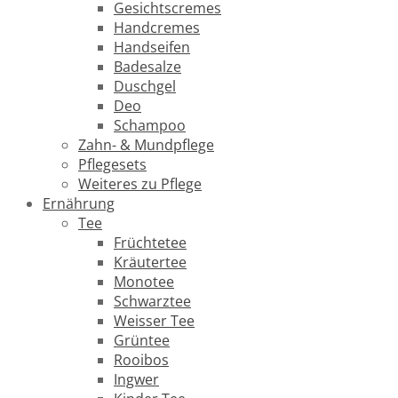
Gesichtscremes
Handcremes
Handseifen
Badesalze
Duschgel
Deo
Schampoo
Zahn- & Mundpflege
Pflegesets
Weiteres zu Pflege
Ernährung
Tee
Früchtetee
Kräutertee
Monotee
Schwarztee
Weisser Tee
Grüntee
Rooibos
Ingwer