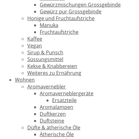
Gewürzmischungen Grossgebinde
Gewürz pur Grossgebinde
Honige und Fruchtaufstriche
Manuka
Fruchtaufstriche
Kaffee
Vegan
Sirup & Punsch
Süssungsmittel
Kekse & Knabbereien
Weiteres zu Ernährung
Wohnen
Aromavernebler
Aromaverneblergeräte
Ersatzteile
Aromalampen
Duftkerzen
Duftsteine
Düfte & ätherische Öle
Ätherische Öle