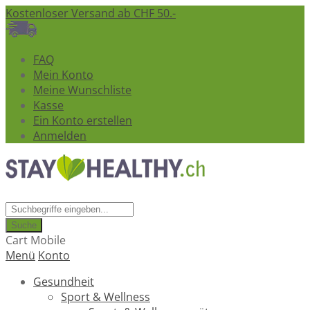
Kostenloser Versand ab CHF 50.-
FAQ
Mein Konto
Meine Wunschliste
Kasse
Ein Konto erstellen
Anmelden
Suche
Cart Mobile
Menü
Konto
Gesundheit
Sport & Wellness