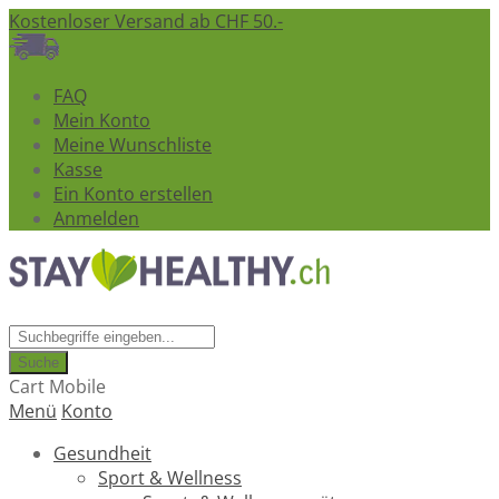
Kostenloser Versand ab CHF 50.-
FAQ
Mein Konto
Meine Wunschliste
Kasse
Ein Konto erstellen
Anmelden
Suche
Cart Mobile
Menü
Konto
Gesundheit
Sport & Wellness