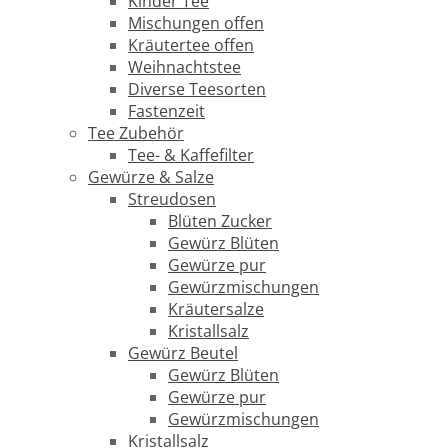
Kinder Tee
Mischungen offen
Kräutertee offen
Weihnachtstee
Diverse Teesorten
Fastenzeit
Tee Zubehör
Tee- & Kaffefilter
Gewürze & Salze
Streudosen
Blüten Zucker
Gewürz Blüten
Gewürze pur
Gewürzmischungen
Kräutersalze
Kristallsalz
Gewürz Beutel
Gewürz Blüten
Gewürze pur
Gewürzmischungen
Kristallsalz