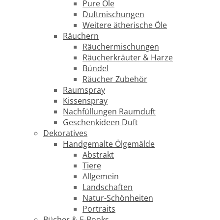
Pure Öle
Duftmischungen
Weitere ätherische Öle
Räuchern
Räuchermischungen
Räucherkräuter & Harze
Bündel
Räucher Zubehör
Raumspray
Kissenspray
Nachfüllungen Raumduft
Geschenkideen Duft
Dekoratives
Handgemalte Ölgemälde
Abstrakt
Tiere
Allgemein
Landschaften
Natur-Schönheiten
Portraits
Bücher & E-Books