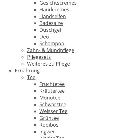
Gesichtscremes
Handcremes
Handseifen
Badesalze
Duschgel
Deo
Schampoo
Zahn- & Mundpflege
Pflegesets
Weiteres zu Pflege
Ernährung
Tee
Früchtetee
Kräutertee
Monotee
Schwarztee
Weisser Tee
Grüntee
Rooibos
Ingwer