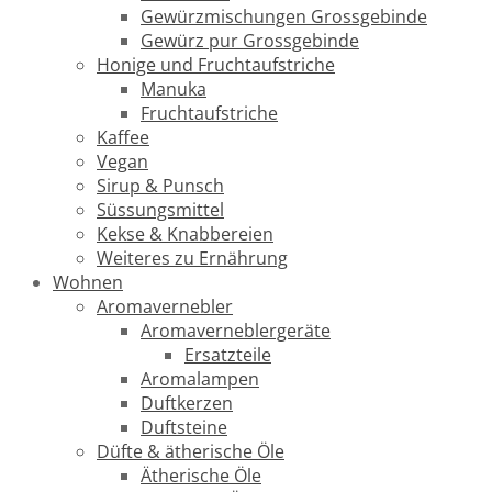
Gewürzmischungen Grossgebinde
Gewürz pur Grossgebinde
Honige und Fruchtaufstriche
Manuka
Fruchtaufstriche
Kaffee
Vegan
Sirup & Punsch
Süssungsmittel
Kekse & Knabbereien
Weiteres zu Ernährung
Wohnen
Aromavernebler
Aromaverneblergeräte
Ersatzteile
Aromalampen
Duftkerzen
Duftsteine
Düfte & ätherische Öle
Ätherische Öle