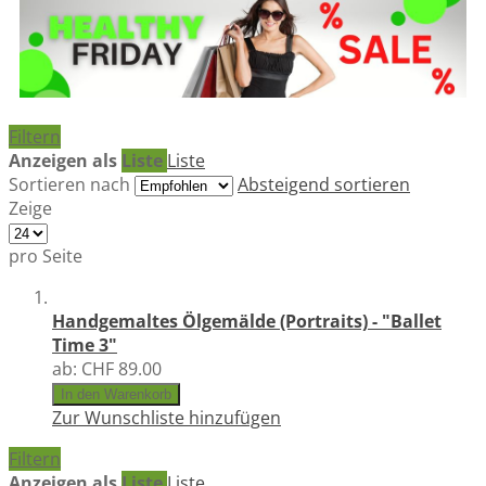
Filtern
Anzeigen als
Liste
Liste
Sortieren nach
Absteigend sortieren
Zeige
pro Seite
Handgemaltes Ölgemälde (Portraits) - "Ballet
Time 3"
ab:
CHF 89.00
In den Warenkorb
Zur Wunschliste hinzufügen
Filtern
Anzeigen als
Liste
Liste