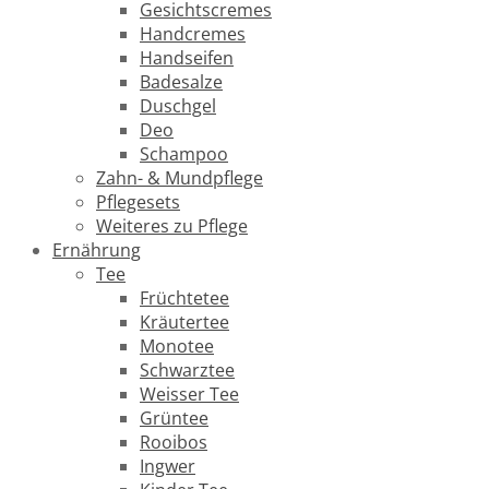
Gesichtscremes
Handcremes
Handseifen
Badesalze
Duschgel
Deo
Schampoo
Zahn- & Mundpflege
Pflegesets
Weiteres zu Pflege
Ernährung
Tee
Früchtetee
Kräutertee
Monotee
Schwarztee
Weisser Tee
Grüntee
Rooibos
Ingwer