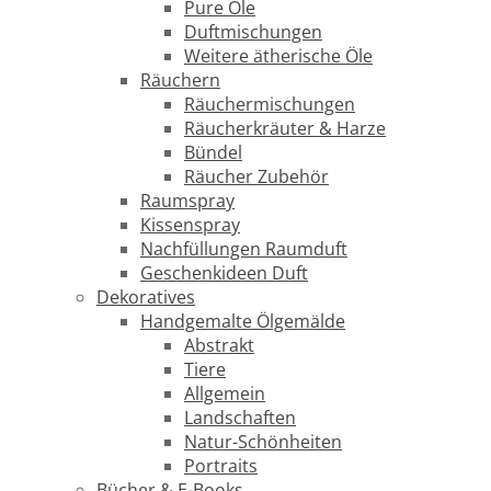
Pure Öle
Duftmischungen
Weitere ätherische Öle
Räuchern
Räuchermischungen
Räucherkräuter & Harze
Bündel
Räucher Zubehör
Raumspray
Kissenspray
Nachfüllungen Raumduft
Geschenkideen Duft
Dekoratives
Handgemalte Ölgemälde
Abstrakt
Tiere
Allgemein
Landschaften
Natur-Schönheiten
Portraits
Bücher & E-Books