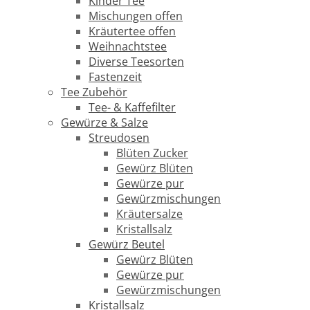
Kinder Tee
Mischungen offen
Kräutertee offen
Weihnachtstee
Diverse Teesorten
Fastenzeit
Tee Zubehör
Tee- & Kaffefilter
Gewürze & Salze
Streudosen
Blüten Zucker
Gewürz Blüten
Gewürze pur
Gewürzmischungen
Kräutersalze
Kristallsalz
Gewürz Beutel
Gewürz Blüten
Gewürze pur
Gewürzmischungen
Kristallsalz