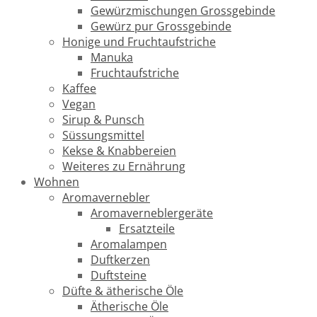
Gewürzmischungen Grossgebinde
Gewürz pur Grossgebinde
Honige und Fruchtaufstriche
Manuka
Fruchtaufstriche
Kaffee
Vegan
Sirup & Punsch
Süssungsmittel
Kekse & Knabbereien
Weiteres zu Ernährung
Wohnen
Aromavernebler
Aromaverneblergeräte
Ersatzteile
Aromalampen
Duftkerzen
Duftsteine
Düfte & ätherische Öle
Ätherische Öle