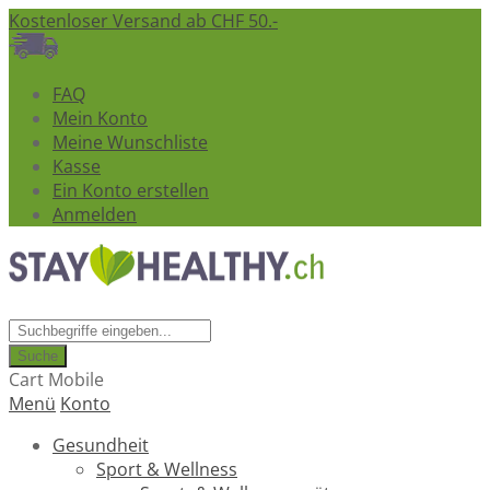
Kostenloser Versand ab CHF 50.-
FAQ
Mein Konto
Meine Wunschliste
Kasse
Ein Konto erstellen
Anmelden
Suche
Cart Mobile
Menü
Konto
Gesundheit
Sport & Wellness