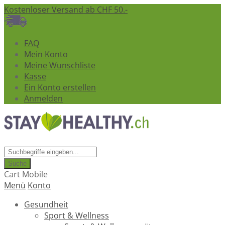
Kostenloser Versand ab CHF 50.-
FAQ
Mein Konto
Meine Wunschliste
Kasse
Ein Konto erstellen
Anmelden
Suche
Cart Mobile
Menü
Konto
Gesundheit
Sport & Wellness