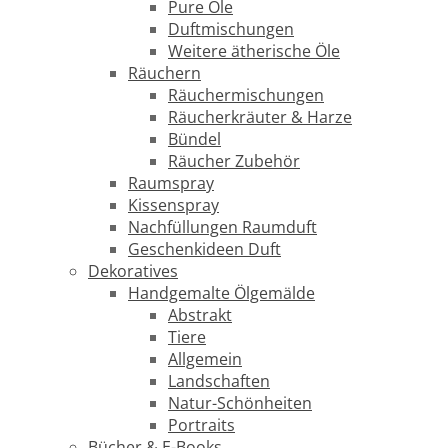
Pure Öle
Duftmischungen
Weitere ätherische Öle
Räuchern
Räuchermischungen
Räucherkräuter & Harze
Bündel
Räucher Zubehör
Raumspray
Kissenspray
Nachfüllungen Raumduft
Geschenkideen Duft
Dekoratives
Handgemalte Ölgemälde
Abstrakt
Tiere
Allgemein
Landschaften
Natur-Schönheiten
Portraits
Bücher & E-Books