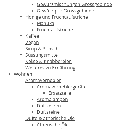
Gewürzmischungen Grossgebinde
Gewürz pur Grossgebinde
Honige und Fruchtaufstriche
Manuka
Fruchtaufstriche
Kaffee
Vegan
Sirup & Punsch
Süssungsmittel
Kekse & Knabbereien
Weiteres zu Ernährung
Wohnen
Aromavernebler
Aromaverneblergeräte
Ersatzteile
Aromalampen
Duftkerzen
Duftsteine
Düfte & ätherische Öle
Ätherische Öle