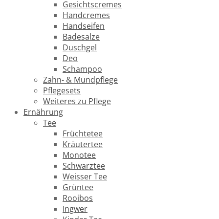
Gesichtscremes
Handcremes
Handseifen
Badesalze
Duschgel
Deo
Schampoo
Zahn- & Mundpflege
Pflegesets
Weiteres zu Pflege
Ernährung
Tee
Früchtetee
Kräutertee
Monotee
Schwarztee
Weisser Tee
Grüntee
Rooibos
Ingwer