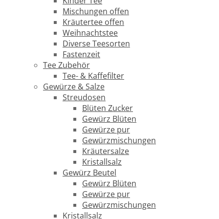
Kinder Tee
Mischungen offen
Kräutertee offen
Weihnachtstee
Diverse Teesorten
Fastenzeit
Tee Zubehör
Tee- & Kaffefilter
Gewürze & Salze
Streudosen
Blüten Zucker
Gewürz Blüten
Gewürze pur
Gewürzmischungen
Kräutersalze
Kristallsalz
Gewürz Beutel
Gewürz Blüten
Gewürze pur
Gewürzmischungen
Kristallsalz