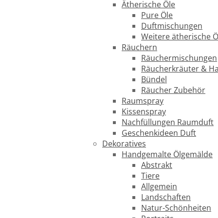
Ätherische Öle
Pure Öle
Duftmischungen
Weitere ätherische Ö
Räuchern
Räuchermischungen
Räucherkräuter & H
Bündel
Räucher Zubehör
Raumspray
Kissenspray
Nachfüllungen Raumduft
Geschenkideen Duft
Dekoratives
Handgemalte Ölgemälde
Abstrakt
Tiere
Allgemein
Landschaften
Natur-Schönheiten