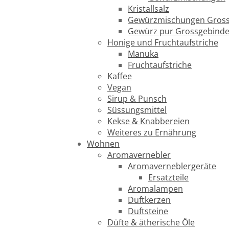
Kristallsalz
Gewürzmischungen Gross
Gewürz pur Grossgebind
Honige und Fruchtaufstriche
Manuka
Fruchtaufstriche
Kaffee
Vegan
Sirup & Punsch
Süssungsmittel
Kekse & Knabbereien
Weiteres zu Ernährung
Wohnen
Aromavernebler
Aromaverneblergeräte
Ersatzteile
Aromalampen
Duftkerzen
Duftsteine
Düfte & ätherische Öle