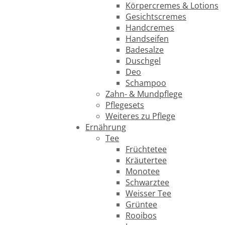
Körpercremes & Lotions
Gesichtscremes
Handcremes
Handseifen
Badesalze
Duschgel
Deo
Schampoo
Zahn- & Mundpflege
Pflegesets
Weiteres zu Pflege
Ernährung
Tee
Früchtetee
Kräutertee
Monotee
Schwarztee
Weisser Tee
Grüntee
Rooibos