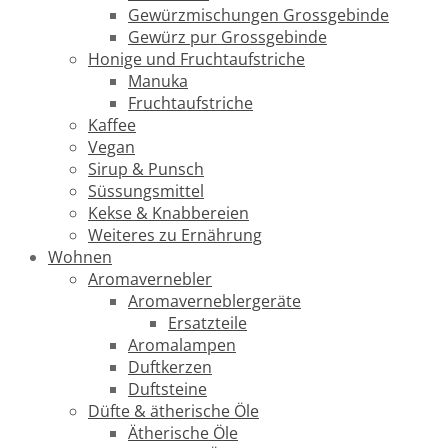
Gewürzmischungen Grossgebinde
Gewürz pur Grossgebinde
Honige und Fruchtaufstriche
Manuka
Fruchtaufstriche
Kaffee
Vegan
Sirup & Punsch
Süssungsmittel
Kekse & Knabbereien
Weiteres zu Ernährung
Wohnen
Aromavernebler
Aromaverneblergeräte
Ersatzteile
Aromalampen
Duftkerzen
Duftsteine
Düfte & ätherische Öle
Ätherische Öle