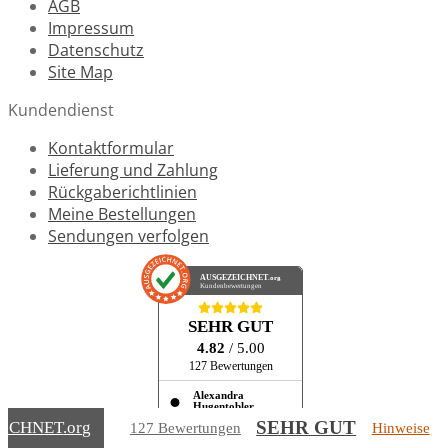
AGB
Impressum
Datenschutz
Site Map
Kundendienst
Kontaktformular
Lieferung und Zahlung
Rückgaberichtlinien
Meine Bestellungen
Sendungen verfolgen
AUSGEZEICHNET
.org
Kundenbewertungen
SEHR GUT
4.82
/ 5.00
127 Bewertungen
Alexandra
Hugentobler
30.04.2026
Mehr
SEHR GUT
EICHNET
.org
127 Bewertungen
Hinweise
Super schneller Service