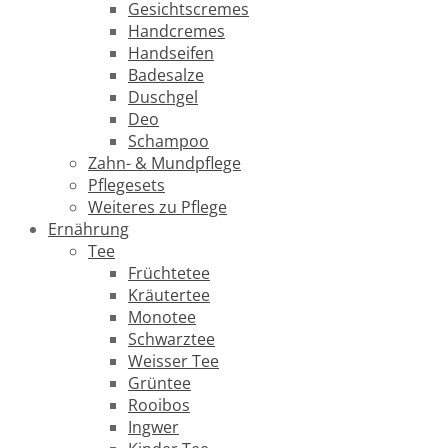
Gesichtscremes
Handcremes
Handseifen
Badesalze
Duschgel
Deo
Schampoo
Zahn- & Mundpflege
Pflegesets
Weiteres zu Pflege
Ernährung
Tee
Früchtetee
Kräutertee
Monotee
Schwarztee
Weisser Tee
Grüntee
Rooibos
Ingwer