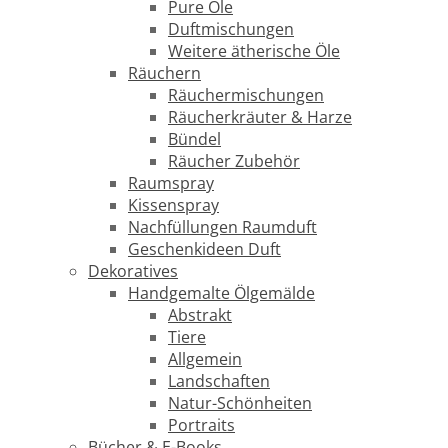
Pure Öle
Duftmischungen
Weitere ätherische Öle
Räuchern
Räuchermischungen
Räucherkräuter & Harze
Bündel
Räucher Zubehör
Raumspray
Kissenspray
Nachfüllungen Raumduft
Geschenkideen Duft
Dekoratives
Handgemalte Ölgemälde
Abstrakt
Tiere
Allgemein
Landschaften
Natur-Schönheiten
Portraits
Bücher & E-Books