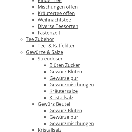
Kinder Tee
Mischungen offen
Kräutertee offen
Weihnachtstee
Diverse Teesorten
Fastenzeit
Tee Zubehör
Tee- & Kaffefilter
Gewürze & Salze
Streudosen
Blüten Zucker
Gewürz Blüten
Gewürze pur
Gewürzmischungen
Kräutersalze
Kristallsalz
Gewürz Beutel
Gewürz Blüten
Gewürze pur
Gewürzmischungen
Kristallsalz