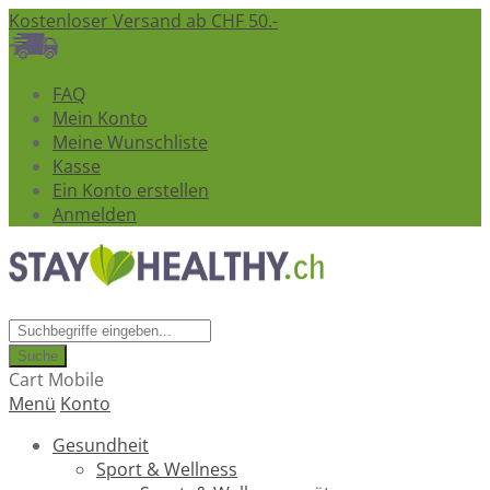
Kostenloser Versand ab CHF 50.-
FAQ
Mein Konto
Meine Wunschliste
Kasse
Ein Konto erstellen
Anmelden
Suche
Cart Mobile
Menü
Konto
Gesundheit
Sport & Wellness