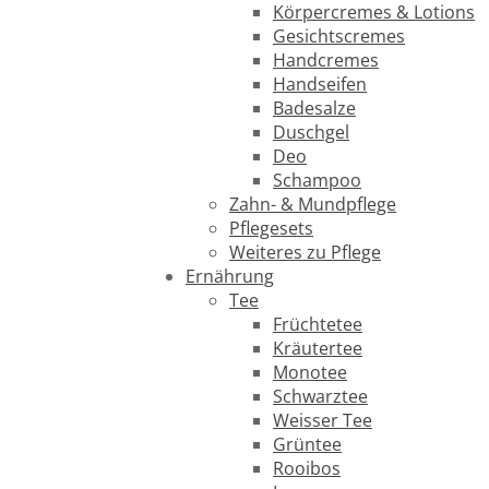
Körpercremes & Lotions
Gesichtscremes
Handcremes
Handseifen
Badesalze
Duschgel
Deo
Schampoo
Zahn- & Mundpflege
Pflegesets
Weiteres zu Pflege
Ernährung
Tee
Früchtetee
Kräutertee
Monotee
Schwarztee
Weisser Tee
Grüntee
Rooibos