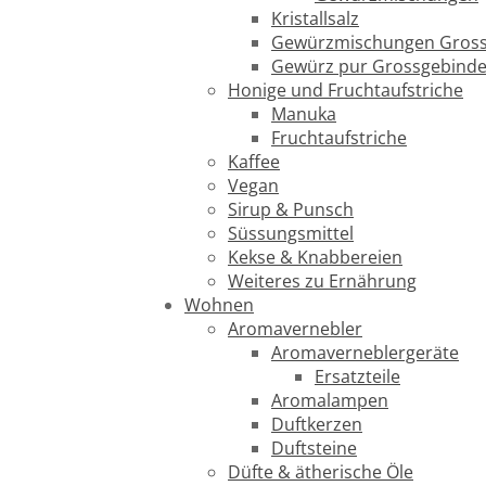
Kristallsalz
Gewürzmischungen Gross
Gewürz pur Grossgebind
Honige und Fruchtaufstriche
Manuka
Fruchtaufstriche
Kaffee
Vegan
Sirup & Punsch
Süssungsmittel
Kekse & Knabbereien
Weiteres zu Ernährung
Wohnen
Aromavernebler
Aromaverneblergeräte
Ersatzteile
Aromalampen
Duftkerzen
Duftsteine
Düfte & ätherische Öle