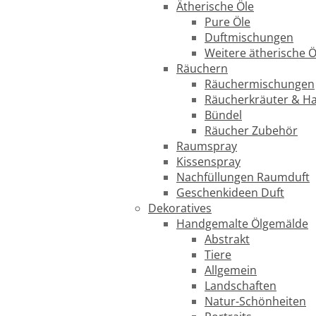
Ätherische Öle
Pure Öle
Duftmischungen
Weitere ätherische Ö
Räuchern
Räuchermischungen
Räucherkräuter & H
Bündel
Räucher Zubehör
Raumspray
Kissenspray
Nachfüllungen Raumduft
Geschenkideen Duft
Dekoratives
Handgemalte Ölgemälde
Abstrakt
Tiere
Allgemein
Landschaften
Natur-Schönheiten