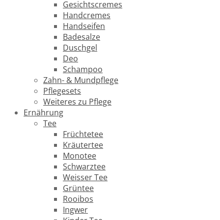
Gesichtscremes
Handcremes
Handseifen
Badesalze
Duschgel
Deo
Schampoo
Zahn- & Mundpflege
Pflegesets
Weiteres zu Pflege
Ernährung
Tee
Früchtetee
Kräutertee
Monotee
Schwarztee
Weisser Tee
Grüntee
Rooibos
Ingwer