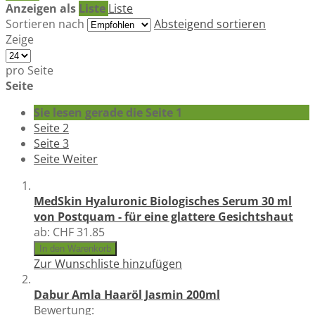
Anzeigen als
Liste
Liste
Sortieren nach
Absteigend sortieren
Zeige
pro Seite
Seite
Sie lesen gerade die Seite
1
Seite
2
Seite
3
Seite
Weiter
MedSkin Hyaluronic Biologisches Serum 30 ml
von Postquam - für eine glattere Gesichtshaut
ab:
CHF 31.85
In den Warenkorb
Zur Wunschliste hinzufügen
Dabur Amla Haaröl Jasmin 200ml
Bewertung: