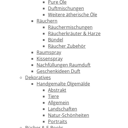
Pure Öle
Duftmischungen
Weitere ätherische Öle
Räuchern
Räuchermischungen
Räucherkräuter & Harze
Bündel
Räucher Zubehör
Raumspray
Kissenspray
Nachfüllungen Raumduft
Geschenkideen Duft
Dekoratives
Handgemalte Ölgemälde
Abstrakt
Tiere
Allgemein
Landschaften
Natur-Schönheiten
Portraits
Bücher & E-Books