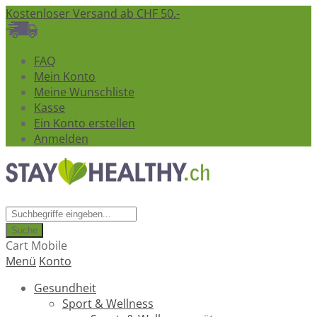
Kostenloser Versand ab CHF 50.-
FAQ
Mein Konto
Meine Wunschliste
Kasse
Ein Konto erstellen
Anmelden
Suche
Cart Mobile
Menü
Konto
Gesundheit
Sport & Wellness