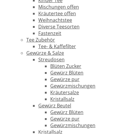
Kinder Tee
Mischungen offen
Kräutertee offen
Weihnachtstee
Diverse Teesorten
Fastenzeit
Tee Zubehör
Tee- & Kaffefilter
Gewürze & Salze
Streudosen
Blüten Zucker
Gewürz Blüten
Gewürze pur
Gewürzmischungen
Kräutersalze
Kristallsalz
Gewürz Beutel
Gewürz Blüten
Gewürze pur
Gewürzmischungen
Kristallsalz