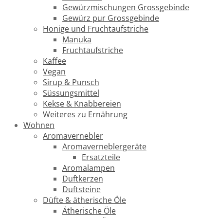
Gewürzmischungen Grossgebinde
Gewürz pur Grossgebinde
Honige und Fruchtaufstriche
Manuka
Fruchtaufstriche
Kaffee
Vegan
Sirup & Punsch
Süssungsmittel
Kekse & Knabbereien
Weiteres zu Ernährung
Wohnen
Aromavernebler
Aromaverneblergeräte
Ersatzteile
Aromalampen
Duftkerzen
Duftsteine
Düfte & ätherische Öle
Ätherische Öle