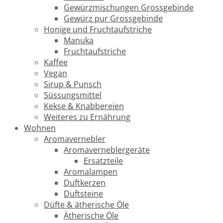
Gewürzmischungen Grossgebinde
Gewürz pur Grossgebinde
Honige und Fruchtaufstriche
Manuka
Fruchtaufstriche
Kaffee
Vegan
Sirup & Punsch
Süssungsmittel
Kekse & Knabbereien
Weiteres zu Ernährung
Wohnen
Aromavernebler
Aromaverneblergeräte
Ersatzteile
Aromalampen
Duftkerzen
Duftsteine
Düfte & ätherische Öle
Ätherische Öle