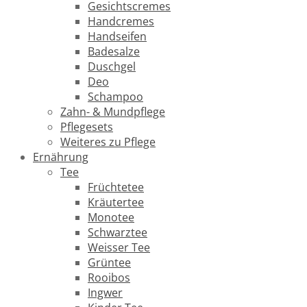
Gesichtscremes
Handcremes
Handseifen
Badesalze
Duschgel
Deo
Schampoo
Zahn- & Mundpflege
Pflegesets
Weiteres zu Pflege
Ernährung
Tee
Früchtetee
Kräutertee
Monotee
Schwarztee
Weisser Tee
Grüntee
Rooibos
Ingwer