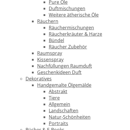
Pure Öle
Duftmischungen
Weitere ätherische Öle
Räuchern
Räuchermischungen
Räucherkräuter & Harze
Bündel
Räucher Zubehör
Raumspray
Kissenspray
Nachfüllungen Raumduft
Geschenkideen Duft
Dekoratives
Handgemalte Ölgemälde
Abstrakt
Tiere
Allgemein
Landschaften
Natur-Schönheiten
Portraits
Bücher & E-Books