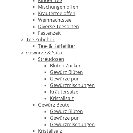
Kinder Tee
Mischungen offen
Kräutertee offen
Weihnachtstee
Diverse Teesorten
Fastenzeit
Tee Zubehör
Tee- & Kaffefilter
Gewürze & Salze
Streudosen
Blüten Zucker
Gewürz Blüten
Gewürze pur
Gewürzmischungen
Kräutersalze
Kristallsalz
Gewürz Beutel
Gewürz Blüten
Gewürze pur
Gewürzmischungen
Kristallsalz