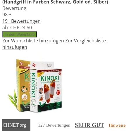
(Handgriff in Farben Schwarz, Gold od. Silber)
Bewertung:
98%
19
Bewertungen
ab:
CHF 24.50
In den Warenkorb
Zur Wunschliste hinzufügen
Zur Vergleichsliste
hinzufügen
10x Kinoki Fusspflaster zur Entgiftung - Standard od.
SEHR GUT
EICHNET
.org
127 Bewertungen
Hinweise