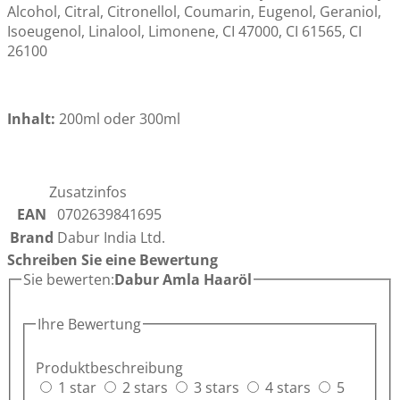
Alcohol, Citral, Citronellol, Coumarin, Eugenol, Geraniol,
Isoeugenol, Linalool, Limonene, CI 47000, CI 61565, CI
26100
Inhalt:
200ml oder 300ml
Zusatzinfos
EAN
0702639841695
Brand
Dabur India Ltd.
Schreiben Sie eine Bewertung
Sie bewerten:
Dabur Amla Haaröl
Ihre Bewertung
Produktbeschreibung
1 star
2 stars
3 stars
4 stars
5