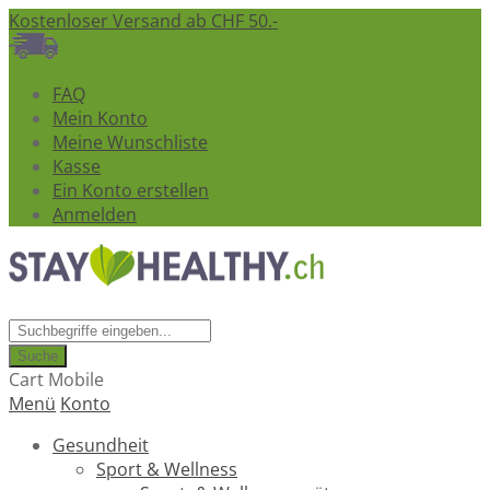
Kostenloser Versand ab CHF 50.-
FAQ
Mein Konto
Meine Wunschliste
Kasse
Ein Konto erstellen
Anmelden
Suche
Cart Mobile
Menü
Konto
Gesundheit
Sport & Wellness