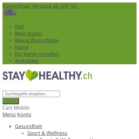
Kostenloser Versand ab CHF 50.-
FAQ
Mein Konto
Meine Wunschliste
Kasse
Ein Konto erstellen
Anmelden
Suche
Cart Mobile
Menü
Konto
Gesundheit
Sport & Wellness