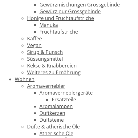
Gewürzmischungen Grossgebinde
Gewürz pur Grossgebinde
Honige und Fruchtaufstriche
Manuka
Fruchtaufstriche
Kaffee
Vegan
Sirup & Punsch
Süssungsmittel
Kekse & Knabbereien
Weiteres zu Ernährung
Wohnen
Aromavernebler
Aromaverneblergeräte
Ersatzteile
Aromalampen
Duftkerzen
Duftsteine
Düfte & ätherische Öle
Ätherische Öle