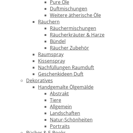
Pure Öle
Duftmischungen
Weitere ätherische Öle
Räuchern
Räuchermischungen
Räucherkräuter & Harze
Bündel
Räucher Zubehör
Raumspray
Kissenspray
Nachfüllungen Raumduft
Geschenkideen Duft
Dekoratives
Handgemalte Ölgemälde
Abstrakt
Tiere
Allgemein
Landschaften
Natur-Schönheiten
Portraits
Bücher & E-Books