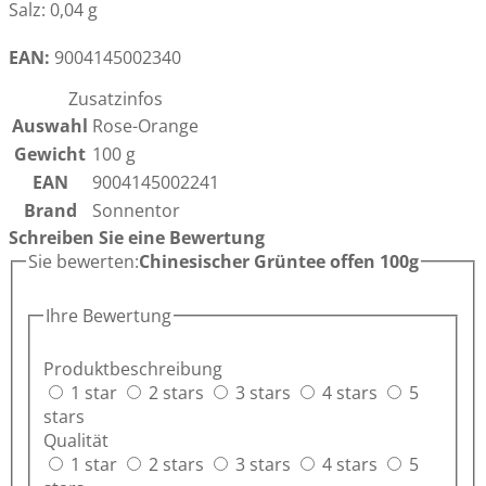
Salz: 0,04 g
EAN:
9004145002340
Zusatzinfos
Auswahl
Rose-Orange
Gewicht
100 g
EAN
9004145002241
Brand
Sonnentor
Schreiben Sie eine Bewertung
Sie bewerten:
Chinesischer Grüntee offen 100g
Ihre Bewertung
Produktbeschreibung
1 star
2 stars
3 stars
4 stars
5
stars
Qualität
1 star
2 stars
3 stars
4 stars
5