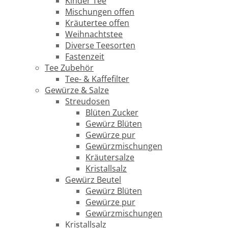
Kinder Tee
Mischungen offen
Kräutertee offen
Weihnachtstee
Diverse Teesorten
Fastenzeit
Tee Zubehör
Tee- & Kaffefilter
Gewürze & Salze
Streudosen
Blüten Zucker
Gewürz Blüten
Gewürze pur
Gewürzmischungen
Kräutersalze
Kristallsalz
Gewürz Beutel
Gewürz Blüten
Gewürze pur
Gewürzmischungen
Kristallsalz