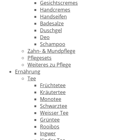
Gesichtscremes
Handcremes
Handseifen
Badesalze
Duschgel
Deo
Schampoo
Zahn- & Mundpflege
Pflegesets
Weiteres zu Pflege
Ernährung
Tee
Früchtetee
Kräutertee
Monotee
Schwarztee
Weisser Tee
Grüntee
Rooibos
Ingwer