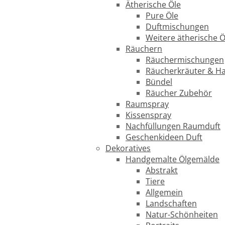
Ätherische Öle
Pure Öle
Duftmischungen
Weitere ätherische Ö
Räuchern
Räuchermischungen
Räucherkräuter & H
Bündel
Räucher Zubehör
Raumspray
Kissenspray
Nachfüllungen Raumduft
Geschenkideen Duft
Dekoratives
Handgemalte Ölgemälde
Abstrakt
Tiere
Allgemein
Landschaften
Natur-Schönheiten