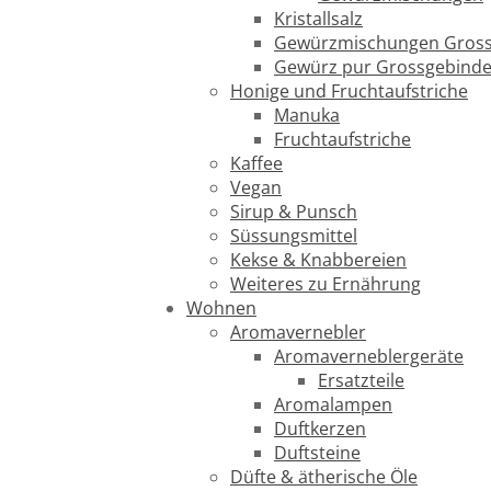
Kristallsalz
Gewürzmischungen Gross
Gewürz pur Grossgebind
Honige und Fruchtaufstriche
Manuka
Fruchtaufstriche
Kaffee
Vegan
Sirup & Punsch
Süssungsmittel
Kekse & Knabbereien
Weiteres zu Ernährung
Wohnen
Aromavernebler
Aromaverneblergeräte
Ersatzteile
Aromalampen
Duftkerzen
Duftsteine
Düfte & ätherische Öle