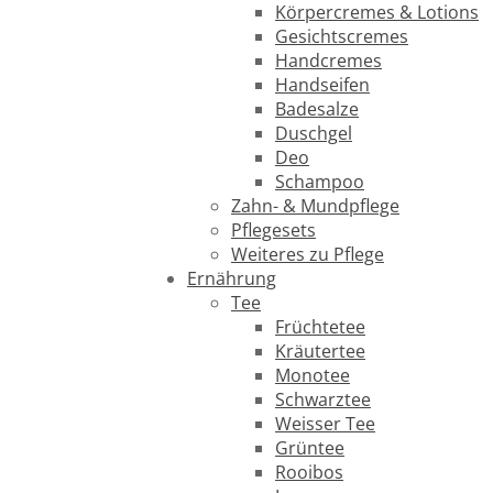
Körpercremes & Lotions
Gesichtscremes
Handcremes
Handseifen
Badesalze
Duschgel
Deo
Schampoo
Zahn- & Mundpflege
Pflegesets
Weiteres zu Pflege
Ernährung
Tee
Früchtetee
Kräutertee
Monotee
Schwarztee
Weisser Tee
Grüntee
Rooibos