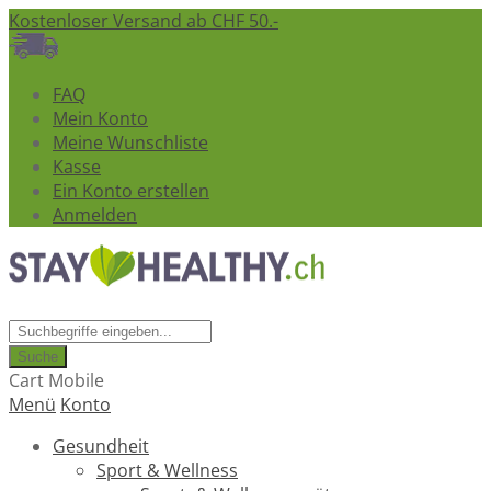
Kostenloser Versand ab CHF 50.-
FAQ
Mein Konto
Meine Wunschliste
Kasse
Ein Konto erstellen
Anmelden
Suche
Cart Mobile
Menü
Konto
Gesundheit
Sport & Wellness