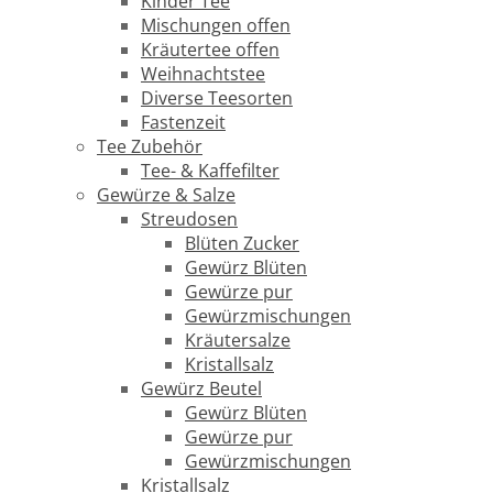
Kinder Tee
Mischungen offen
Kräutertee offen
Weihnachtstee
Diverse Teesorten
Fastenzeit
Tee Zubehör
Tee- & Kaffefilter
Gewürze & Salze
Streudosen
Blüten Zucker
Gewürz Blüten
Gewürze pur
Gewürzmischungen
Kräutersalze
Kristallsalz
Gewürz Beutel
Gewürz Blüten
Gewürze pur
Gewürzmischungen
Kristallsalz