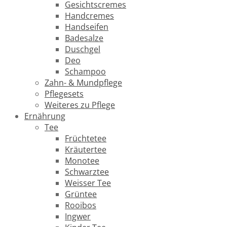
Gesichtscremes
Handcremes
Handseifen
Badesalze
Duschgel
Deo
Schampoo
Zahn- & Mundpflege
Pflegesets
Weiteres zu Pflege
Ernährung
Tee
Früchtetee
Kräutertee
Monotee
Schwarztee
Weisser Tee
Grüntee
Rooibos
Ingwer