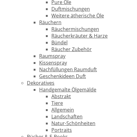
Pure Öle
Duftmischungen
Weitere ätherische Öle
Räuchern
Räuchermischungen
Räucherkräuter & Harze
Bündel
Räucher Zubehör
Raumspray
Kissenspray
Nachfüllungen Raumduft
Geschenkideen Duft
Dekoratives
Handgemalte Ölgemälde
Abstrakt
Tiere
Allgemein
Landschaften
Natur-Schönheiten
Portraits
Bücher & E-Books