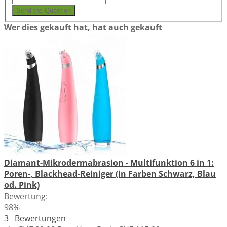
Send the Question
Wer dies gekauft hat, hat auch gekauft
Diamant-Mikrodermabrasion - Multifunktion 6 in 1:
Poren-, Blackhead-Reiniger (in Farben Schwarz, Blau
od. Pink)
Bewertung:
98%
3
Bewertungen