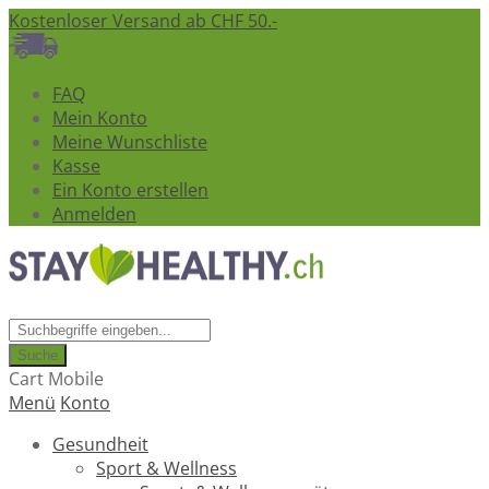
Kostenloser Versand ab CHF 50.-
FAQ
Mein Konto
Meine Wunschliste
Kasse
Ein Konto erstellen
Anmelden
Suche
Cart Mobile
Menü
Konto
Gesundheit
Sport & Wellness