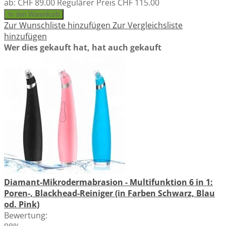
ab:
CHF 89.00
Regulärer Preis
CHF 115.00
In den Warenkorb
Zur Wunschliste hinzufügen
Zur Vergleichsliste
hinzufügen
Wer dies gekauft hat, hat auch gekauft
Diamant-Mikrodermabrasion - Multifunktion 6 in 1:
Poren-, Blackhead-Reiniger (in Farben Schwarz, Blau
od. Pink)
Bewertung: