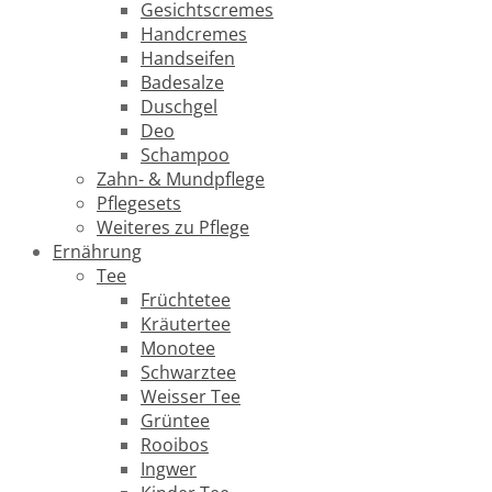
Gesichtscremes
Handcremes
Handseifen
Badesalze
Duschgel
Deo
Schampoo
Zahn- & Mundpflege
Pflegesets
Weiteres zu Pflege
Ernährung
Tee
Früchtetee
Kräutertee
Monotee
Schwarztee
Weisser Tee
Grüntee
Rooibos
Ingwer