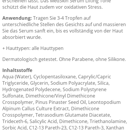
erscheinen lässt. Das MedSkin Serum Lifting Tone
schützt die Haut zudem vor oxidativen Stress.
Anwendung:
Tragen Sie 3-4 Tropfen auf
unterschiedliche Stellen des Gesichts auf und massieren
Sie das Serum sanft ein, bis es vollständig von der Haut
absorbiert wurde.
+ Hauttypen: alle Hauttypen
Dermatologisch getestet. Ohne Parabene, ohne Silikone.
Inhaltsstoffe
Aqua (Water), Cyclopentasiloxane, Caprylic/Capric
Triglyceride, Glycerin, Sodium Polyacrylate, Silica,
Hydrogenated Polydecene, Sodium Polystyrene
Sulfonate, Dimethicone/Vinyl Dimethicone
Crosspolymer, Pinus Pinaster Seed Oil, Leontopodium
Alpinum Callus Culture Extract, Dimethicone
Crosspolymer, Tetrasodium Glutamate Diacetate,
Trideceth-6, Salicylic Acid, Dimethicone, Triethanolamine,
Sorbic Acid, C12-13 Pareth-23, C12-13 Pareth-3, Xanthan