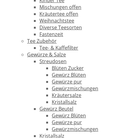
Kinder Tee
Mischungen offen
Kräutertee offen
Weihnachtstee
Diverse Teesorten
Fastenzeit
Tee Zubehör
Tee- & Kaffefilter
Gewürze & Salze
Streudosen
Blüten Zucker
Gewürz Blüten
Gewürze pur
Gewürzmischungen
Kräutersalze
Kristallsalz
Gewürz Beutel
Gewürz Blüten
Gewürze pur
Gewürzmischungen
Kristallsalz