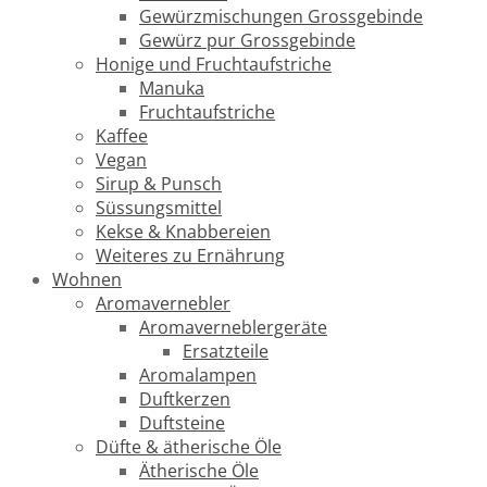
Gewürzmischungen Grossgebinde
Gewürz pur Grossgebinde
Honige und Fruchtaufstriche
Manuka
Fruchtaufstriche
Kaffee
Vegan
Sirup & Punsch
Süssungsmittel
Kekse & Knabbereien
Weiteres zu Ernährung
Wohnen
Aromavernebler
Aromaverneblergeräte
Ersatzteile
Aromalampen
Duftkerzen
Duftsteine
Düfte & ätherische Öle
Ätherische Öle