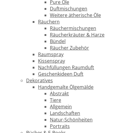
Pure Öle
Duftmischungen
Weitere ätherische Öle
Räuchern
Räuchermischungen
Räucherkräuter & Harze
Bündel
Räucher Zubehör
Raumspray
Kissenspray
Nachfüllungen Raumduft
Geschenkideen Duft
Dekoratives
Handgemalte Ölgemälde
Abstrakt
Tiere
Allgemein
Landschaften
Natur-Schönheiten
Portraits
Bücher & E-Books