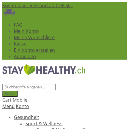
Kostenloser Versand ab CHF 50.-
FAQ
Mein Konto
Meine Wunschliste
Kasse
Ein Konto erstellen
Anmelden
Suche
Cart Mobile
Menü
Konto
Gesundheit
Sport & Wellness