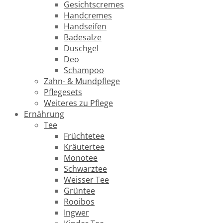
Gesichtscremes
Handcremes
Handseifen
Badesalze
Duschgel
Deo
Schampoo
Zahn- & Mundpflege
Pflegesets
Weiteres zu Pflege
Ernährung
Tee
Früchtetee
Kräutertee
Monotee
Schwarztee
Weisser Tee
Grüntee
Rooibos
Ingwer