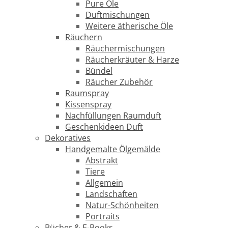
Pure Öle
Duftmischungen
Weitere ätherische Öle
Räuchern
Räuchermischungen
Räucherkräuter & Harze
Bündel
Räucher Zubehör
Raumspray
Kissenspray
Nachfüllungen Raumduft
Geschenkideen Duft
Dekoratives
Handgemalte Ölgemälde
Abstrakt
Tiere
Allgemein
Landschaften
Natur-Schönheiten
Portraits
Bücher & E-Books