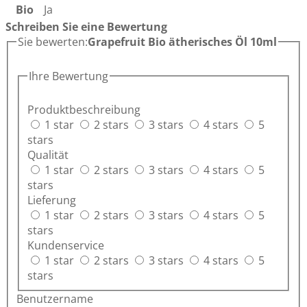
Bio
Ja
Schreiben Sie eine Bewertung
Sie bewerten:
Grapefruit Bio ätherisches Öl 10ml
Ihre Bewertung
Produktbeschreibung
1 star
2 stars
3 stars
4 stars
5
stars
Qualität
1 star
2 stars
3 stars
4 stars
5
stars
Lieferung
1 star
2 stars
3 stars
4 stars
5
stars
Kundenservice
1 star
2 stars
3 stars
4 stars
5
stars
Benutzername