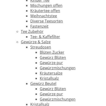
Kinder Tee
Mischungen offen
Kräutertee offen
Weihnachtstee
Diverse Teesorten
Fastenzeit
Tee Zubehör
Tee- & Kaffefilter
Gewürze & Salze
Streudosen
Blüten Zucker
Gewürz Blüten
Gewürze pur
Gewürzmischungen
Kräutersalze
Kristallsalz
Gewürz Beutel
Gewürz Blüten
Gewürze pur
Gewürzmischungen
Kristallsalz