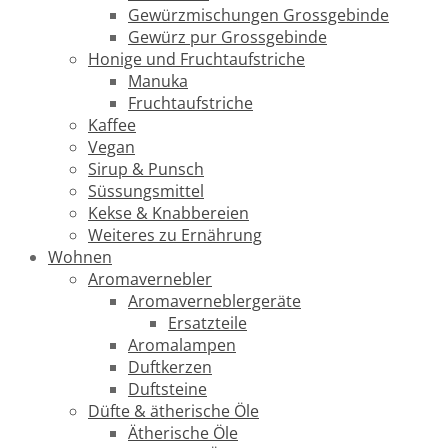
Gewürzmischungen Grossgebinde
Gewürz pur Grossgebinde
Honige und Fruchtaufstriche
Manuka
Fruchtaufstriche
Kaffee
Vegan
Sirup & Punsch
Süssungsmittel
Kekse & Knabbereien
Weiteres zu Ernährung
Wohnen
Aromavernebler
Aromaverneblergeräte
Ersatzteile
Aromalampen
Duftkerzen
Duftsteine
Düfte & ätherische Öle
Ätherische Öle