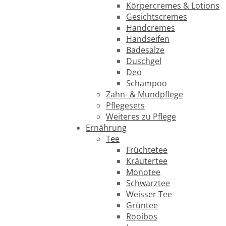
Körpercremes & Lotions
Gesichtscremes
Handcremes
Handseifen
Badesalze
Duschgel
Deo
Schampoo
Zahn- & Mundpflege
Pflegesets
Weiteres zu Pflege
Ernährung
Tee
Früchtetee
Kräutertee
Monotee
Schwarztee
Weisser Tee
Grüntee
Rooibos