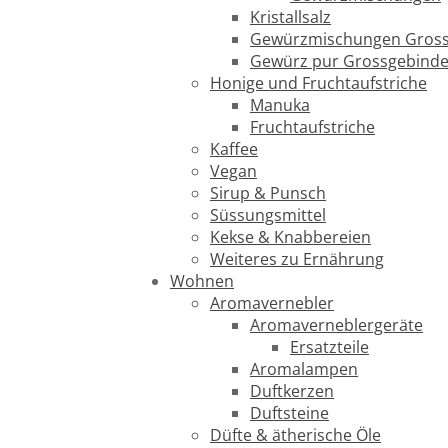
Kristallsalz
Gewürzmischungen Gross
Gewürz pur Grossgebind
Honige und Fruchtaufstriche
Manuka
Fruchtaufstriche
Kaffee
Vegan
Sirup & Punsch
Süssungsmittel
Kekse & Knabbereien
Weiteres zu Ernährung
Wohnen
Aromavernebler
Aromaverneblergeräte
Ersatzteile
Aromalampen
Duftkerzen
Duftsteine
Düfte & ätherische Öle