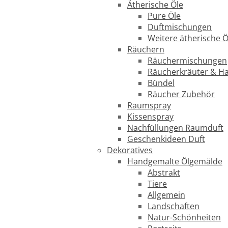
Ätherische Öle
Pure Öle
Duftmischungen
Weitere ätherische Ö
Räuchern
Räuchermischungen
Räucherkräuter & H
Bündel
Räucher Zubehör
Raumspray
Kissenspray
Nachfüllungen Raumduft
Geschenkideen Duft
Dekoratives
Handgemalte Ölgemälde
Abstrakt
Tiere
Allgemein
Landschaften
Natur-Schönheiten