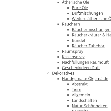
Ätherische Öle
Pure Öle
Duftmischungen
Weitere ätherische Ö
Räuchern
Räuchermischungen
Räucherkräuter & H
Bündel
Räucher Zubehör
Raumspray
Kissenspray
Nachfüllungen Raumduft
Geschenkideen Duft
Dekoratives
Handgemalte Ölgemälde
Abstrakt
Tiere
Allgemein
Landschaften
Natur-Schönheiten