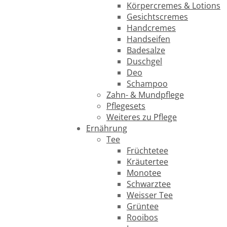
Körpercremes & Lotions
Gesichtscremes
Handcremes
Handseifen
Badesalze
Duschgel
Deo
Schampoo
Zahn- & Mundpflege
Pflegesets
Weiteres zu Pflege
Ernährung
Tee
Früchtetee
Kräutertee
Monotee
Schwarztee
Weisser Tee
Grüntee
Rooibos