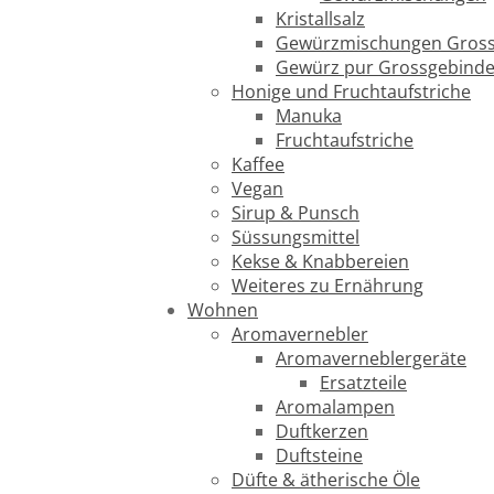
Kristallsalz
Gewürzmischungen Gross
Gewürz pur Grossgebind
Honige und Fruchtaufstriche
Manuka
Fruchtaufstriche
Kaffee
Vegan
Sirup & Punsch
Süssungsmittel
Kekse & Knabbereien
Weiteres zu Ernährung
Wohnen
Aromavernebler
Aromaverneblergeräte
Ersatzteile
Aromalampen
Duftkerzen
Duftsteine
Düfte & ätherische Öle