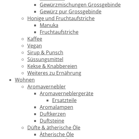
Gewürzmischungen Grossgebinde
Gewürz pur Grossgebinde
Honige und Fruchtaufstriche
Manuka
Fruchtaufstriche
Kaffee
Vegan
Sirup & Punsch
Süssungsmittel
Kekse & Knabbereien
Weiteres zu Ernährung
Wohnen
Aromavernebler
Aromaverneblergeräte
Ersatzteile
Aromalampen
Duftkerzen
Duftsteine
Düfte & ätherische Öle
Ätherische Öle