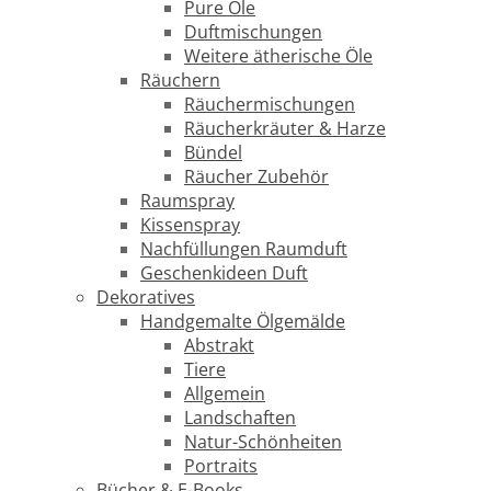
Pure Öle
Duftmischungen
Weitere ätherische Öle
Räuchern
Räuchermischungen
Räucherkräuter & Harze
Bündel
Räucher Zubehör
Raumspray
Kissenspray
Nachfüllungen Raumduft
Geschenkideen Duft
Dekoratives
Handgemalte Ölgemälde
Abstrakt
Tiere
Allgemein
Landschaften
Natur-Schönheiten
Portraits
Bücher & E-Books