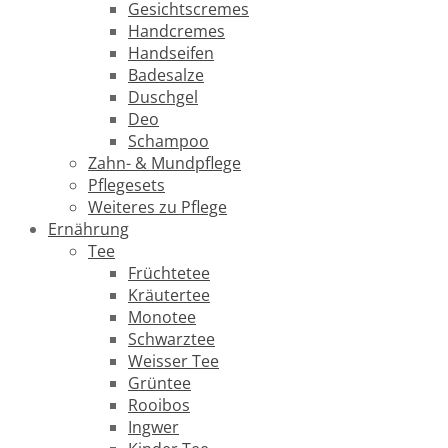
Gesichtscremes
Handcremes
Handseifen
Badesalze
Duschgel
Deo
Schampoo
Zahn- & Mundpflege
Pflegesets
Weiteres zu Pflege
Ernährung
Tee
Früchtetee
Kräutertee
Monotee
Schwarztee
Weisser Tee
Grüntee
Rooibos
Ingwer