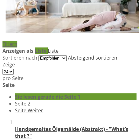
Filtern
Anzeigen als
Liste
Liste
Sortieren nach
Absteigend sortieren
Zeige
pro Seite
Seite
Sie lesen gerade die Seite
1
Seite
2
Seite
Weiter
Handgemaltes Ölgemälde (Abstrakt) - "What’s
that ?"