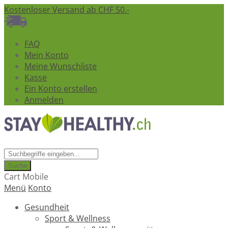
Kostenloser Versand ab CHF 50.-
FAQ
Mein Konto
Meine Wunschliste
Kasse
Ein Konto erstellen
Anmelden
Suche
Cart Mobile
Menü
Konto
Gesundheit
Sport & Wellness