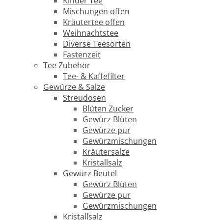
Kinder Tee
Mischungen offen
Kräutertee offen
Weihnachtstee
Diverse Teesorten
Fastenzeit
Tee Zubehör
Tee- & Kaffefilter
Gewürze & Salze
Streudosen
Blüten Zucker
Gewürz Blüten
Gewürze pur
Gewürzmischungen
Kräutersalze
Kristallsalz
Gewürz Beutel
Gewürz Blüten
Gewürze pur
Gewürzmischungen
Kristallsalz