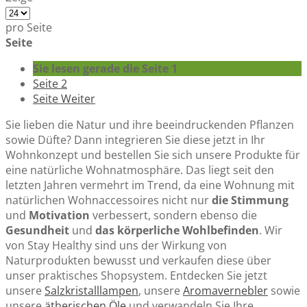
pro Seite
Seite
Sie lesen gerade die Seite
1
Seite
2
Seite
Weiter
Sie lieben die Natur und ihre beeindruckenden Pflanzen
sowie Düfte? Dann integrieren Sie diese jetzt in Ihr
Wohnkonzept und bestellen Sie sich unsere Produkte für
eine natürliche Wohnatmosphäre. Das liegt seit den
letzten Jahren vermehrt im Trend, da eine Wohnung mit
natürlichen Wohnaccessoires nicht nur
die Stimmung
und
Motivation
verbessert, sondern ebenso die
Gesundheit
und
das körperliche Wohlbefinden
. Wir
von Stay Healthy sind uns der Wirkung von
Naturprodukten bewusst und verkaufen diese über
unser praktisches Shopsystem. Entdecken Sie jetzt
unsere
Salzkristalllampen
, unsere
Aromavernebler
sowie
unsere
ätherischen Öle
und verwandeln Sie Ihre