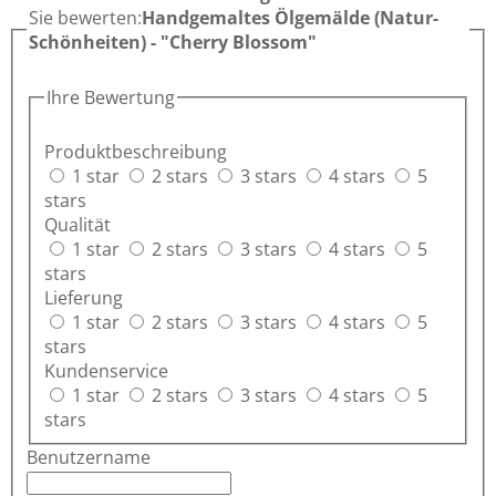
Sie bewerten:
Handgemaltes Ölgemälde (Natur-
Schönheiten) - "Cherry Blossom"
Ihre Bewertung
Produktbeschreibung
1 star
2 stars
3 stars
4 stars
5
stars
Qualität
1 star
2 stars
3 stars
4 stars
5
stars
Lieferung
1 star
2 stars
3 stars
4 stars
5
stars
Kundenservice
1 star
2 stars
3 stars
4 stars
5
stars
Benutzername