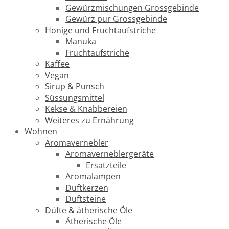
Gewürzmischungen Grossgebinde
Gewürz pur Grossgebinde
Honige und Fruchtaufstriche
Manuka
Fruchtaufstriche
Kaffee
Vegan
Sirup & Punsch
Süssungsmittel
Kekse & Knabbereien
Weiteres zu Ernährung
Wohnen
Aromavernebler
Aromaverneblergeräte
Ersatzteile
Aromalampen
Duftkerzen
Duftsteine
Düfte & ätherische Öle
Ätherische Öle