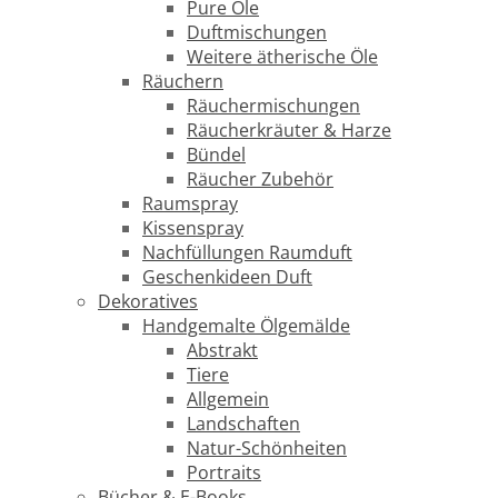
Pure Öle
Duftmischungen
Weitere ätherische Öle
Räuchern
Räuchermischungen
Räucherkräuter & Harze
Bündel
Räucher Zubehör
Raumspray
Kissenspray
Nachfüllungen Raumduft
Geschenkideen Duft
Dekoratives
Handgemalte Ölgemälde
Abstrakt
Tiere
Allgemein
Landschaften
Natur-Schönheiten
Portraits
Bücher & E-Books