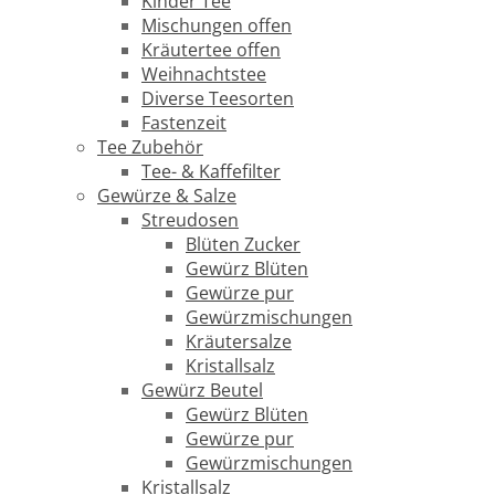
Kinder Tee
Mischungen offen
Kräutertee offen
Weihnachtstee
Diverse Teesorten
Fastenzeit
Tee Zubehör
Tee- & Kaffefilter
Gewürze & Salze
Streudosen
Blüten Zucker
Gewürz Blüten
Gewürze pur
Gewürzmischungen
Kräutersalze
Kristallsalz
Gewürz Beutel
Gewürz Blüten
Gewürze pur
Gewürzmischungen
Kristallsalz