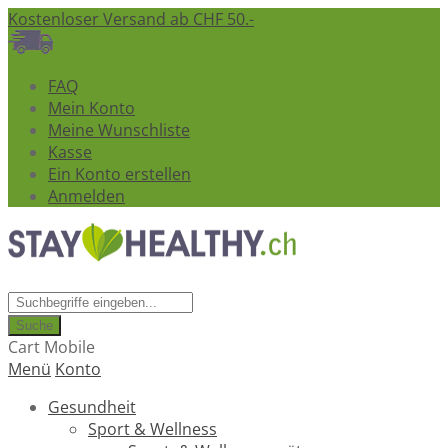
Kostenloser Versand ab CHF 50.-
FAQ
Mein Konto
Meine Wunschliste
Kasse
Ein Konto erstellen
Anmelden
Suche
Cart Mobile
Menü
Konto
Gesundheit
Sport & Wellness