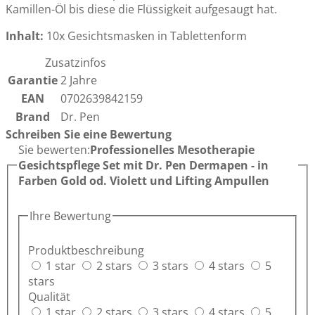
Kamillen-Öl bis diese die Flüssigkeit aufgesaugt hat.
Inhalt:
10x Gesichtsmasken in Tablettenform
Zusatzinfos
Garantie
2 Jahre
EAN
0702639842159
Brand
Dr. Pen
Schreiben Sie eine Bewertung
Sie bewerten:
Professionelles Mesotherapie
Gesichtspflege Set mit Dr. Pen Dermapen - in
Farben Gold od. Violett und Lifting Ampullen
Ihre Bewertung
Produktbeschreibung
1 star
2 stars
3 stars
4 stars
5
stars
Qualität
1 star
2 stars
3 stars
4 stars
5