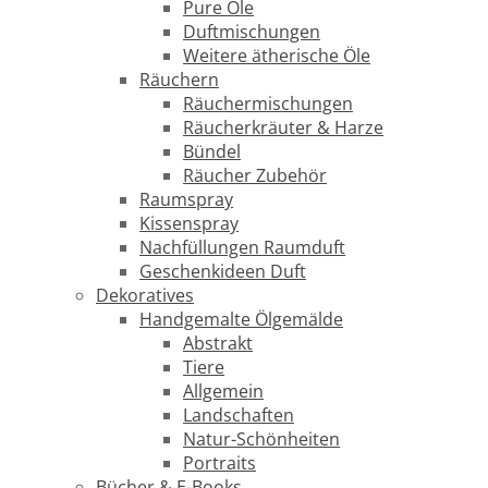
Pure Öle
Duftmischungen
Weitere ätherische Öle
Räuchern
Räuchermischungen
Räucherkräuter & Harze
Bündel
Räucher Zubehör
Raumspray
Kissenspray
Nachfüllungen Raumduft
Geschenkideen Duft
Dekoratives
Handgemalte Ölgemälde
Abstrakt
Tiere
Allgemein
Landschaften
Natur-Schönheiten
Portraits
Bücher & E-Books