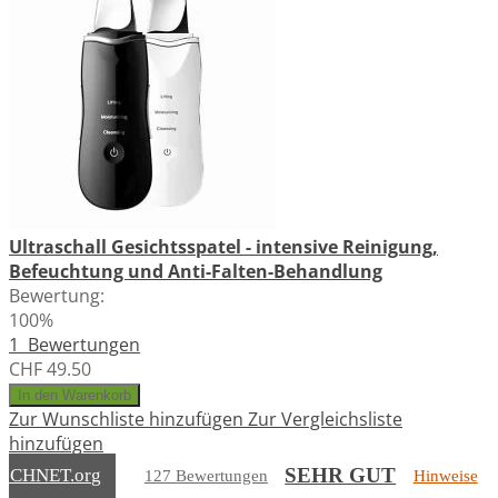
Ultraschall Gesichtsspatel - intensive Reinigung,
Befeuchtung und Anti-Falten-Behandlung
Bewertung:
100%
1
Bewertungen
CHF 49.50
In den Warenkorb
Zur Wunschliste hinzufügen
Zur Vergleichsliste
hinzufügen
SEHR GUT
EICHNET
.org
127 Bewertungen
Hinweise