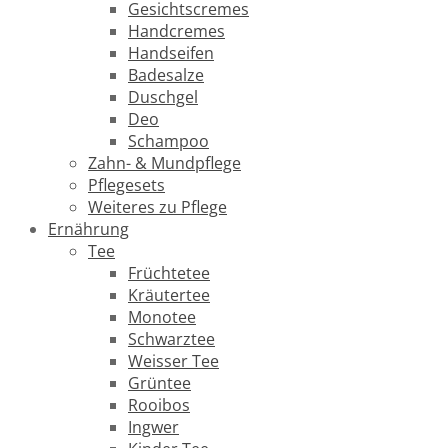
Gesichtscremes
Handcremes
Handseifen
Badesalze
Duschgel
Deo
Schampoo
Zahn- & Mundpflege
Pflegesets
Weiteres zu Pflege
Ernährung
Tee
Früchtetee
Kräutertee
Monotee
Schwarztee
Weisser Tee
Grüntee
Rooibos
Ingwer