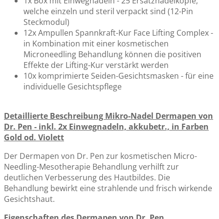
1x Box mit Einwegnadeln - 25 Ersatznadelköpfe,
welche einzeln und steril verpackt sind (12-Pin
Steckmodul)
12x Ampullen Spannkraft-Kur Face Lifting Complex -
in Kombination mit einer kosmetischen
Microneedling Behandlung können die positiven
Effekte der Lifting-Kur verstärkt werden
10x komprimierte Seiden-Gesichtsmasken - für eine
individuelle Gesichtspflege
Detaillierte Beschreibung Mikro-Nadel Dermapen von
Dr. Pen - inkl. 2x Einwegnadeln, akkubetr., in Farben
Gold od. Violett
Der Dermapen von Dr. Pen zur kosmetischen Micro-
Needling-Mesotherapie Behandlung verhilft zur
deutlichen Verbesserung des Hautbildes. Die
Behandlung bewirkt eine strahlende und frisch wirkende
Gesichtshaut.
Eigenschaften des Dermapen von Dr. Pen