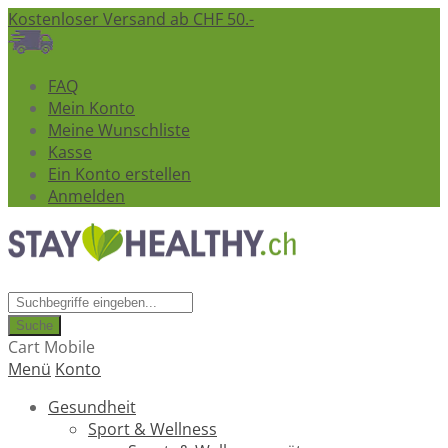
Kostenloser Versand ab CHF 50.-
FAQ
Mein Konto
Meine Wunschliste
Kasse
Ein Konto erstellen
Anmelden
Suche
Cart Mobile
Menü
Konto
Gesundheit
Sport & Wellness