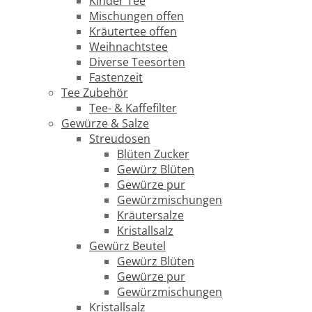
Kinder Tee
Mischungen offen
Kräutertee offen
Weihnachtstee
Diverse Teesorten
Fastenzeit
Tee Zubehör
Tee- & Kaffefilter
Gewürze & Salze
Streudosen
Blüten Zucker
Gewürz Blüten
Gewürze pur
Gewürzmischungen
Kräutersalze
Kristallsalz
Gewürz Beutel
Gewürz Blüten
Gewürze pur
Gewürzmischungen
Kristallsalz