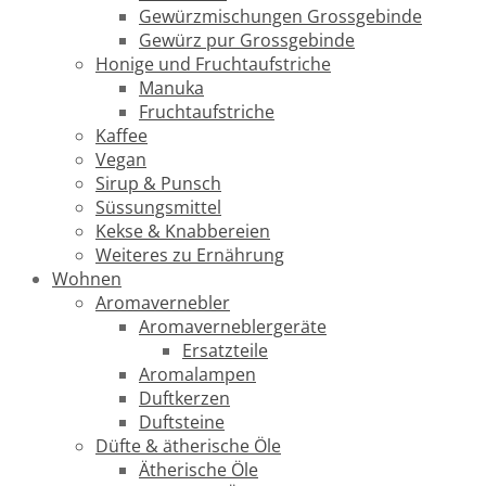
Gewürzmischungen Grossgebinde
Gewürz pur Grossgebinde
Honige und Fruchtaufstriche
Manuka
Fruchtaufstriche
Kaffee
Vegan
Sirup & Punsch
Süssungsmittel
Kekse & Knabbereien
Weiteres zu Ernährung
Wohnen
Aromavernebler
Aromaverneblergeräte
Ersatzteile
Aromalampen
Duftkerzen
Duftsteine
Düfte & ätherische Öle
Ätherische Öle