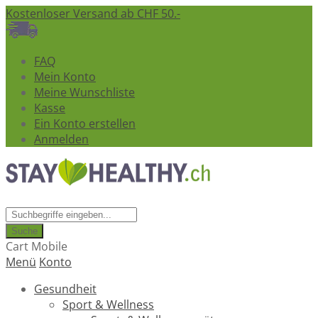
Kostenloser Versand ab CHF 50.-
FAQ
Mein Konto
Meine Wunschliste
Kasse
Ein Konto erstellen
Anmelden
Suche
Cart Mobile
Menü
Konto
Gesundheit
Sport & Wellness