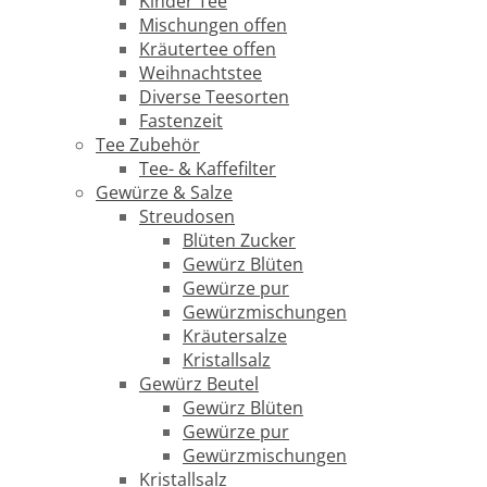
Kinder Tee
Mischungen offen
Kräutertee offen
Weihnachtstee
Diverse Teesorten
Fastenzeit
Tee Zubehör
Tee- & Kaffefilter
Gewürze & Salze
Streudosen
Blüten Zucker
Gewürz Blüten
Gewürze pur
Gewürzmischungen
Kräutersalze
Kristallsalz
Gewürz Beutel
Gewürz Blüten
Gewürze pur
Gewürzmischungen
Kristallsalz