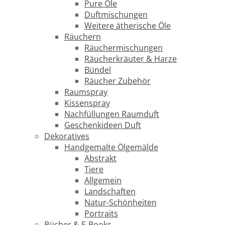
Pure Öle
Duftmischungen
Weitere ätherische Öle
Räuchern
Räuchermischungen
Räucherkräuter & Harze
Bündel
Räucher Zubehör
Raumspray
Kissenspray
Nachfüllungen Raumduft
Geschenkideen Duft
Dekoratives
Handgemalte Ölgemälde
Abstrakt
Tiere
Allgemein
Landschaften
Natur-Schönheiten
Portraits
Bücher & E-Books