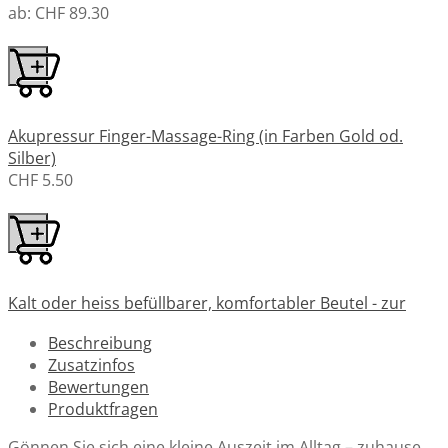
ab:
CHF 89.30
Akupressur Finger-Massage-Ring (in Farben Gold od.
Silber)
CHF 5.50
Kalt oder heiss befüllbarer, komfortabler Beutel - zur
Behandlung von Schmerzen
Beschreibung
ab:
CHF 14.50
Zusatzinfos
Bewertungen
Produktfragen
Gönnen Sie sich eine kleine Auszeit im Alltag – zuhause,