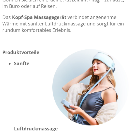
Turmalin Nackenwärmer mit integrierten Magnetkugeln
im Büro oder auf Reisen.
CHF 9.80
Das
Kopf-Spa Massagegerät
verbindet angenehme
Wärme mit sanfter Luftdruckmassage und sorgt für ein
rundum komfortables Erlebnis.
Produktvorteile
Sanfte
Luftdruckmassage