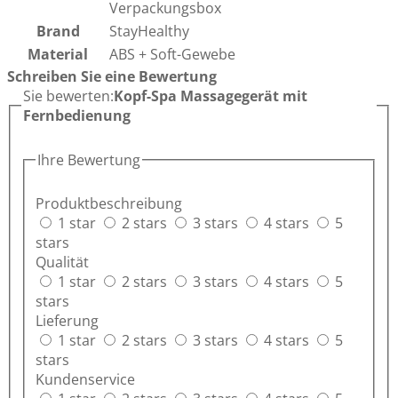
Verpackungsbox
Brand
StayHealthy
Material
ABS + Soft-Gewebe
Schreiben Sie eine Bewertung
Sie bewerten:
Kopf-Spa Massagegerät mit
Fernbedienung
Ihre Bewertung
Produktbeschreibung
1 star
2 stars
3 stars
4 stars
5
stars
Qualität
1 star
2 stars
3 stars
4 stars
5
stars
Lieferung
1 star
2 stars
3 stars
4 stars
5
stars
Kundenservice