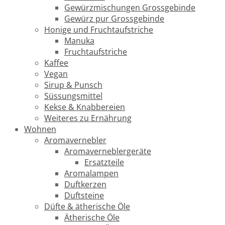
Gewürzmischungen Grossgebinde
Gewürz pur Grossgebinde
Honige und Fruchtaufstriche
Manuka
Fruchtaufstriche
Kaffee
Vegan
Sirup & Punsch
Süssungsmittel
Kekse & Knabbereien
Weiteres zu Ernährung
Wohnen
Aromavernebler
Aromaverneblergeräte
Ersatzteile
Aromalampen
Duftkerzen
Duftsteine
Düfte & ätherische Öle
Ätherische Öle