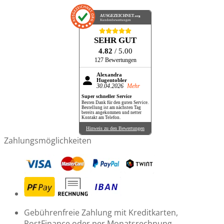
AUSGEZEICHNET
.org
Kundenbewertungen
SEHR GUT
4.82
/ 5.00
127 Bewertungen
Alexandra
Hugentobler
30.04.2026
Mehr
Super schneller Service
Besten Dank für den guten Service.
Bestellung ist am nächsten Tag
bereits angekommen und netter
Kontakt am Telefon.
Hinweis zu den Bewertungen
Zahlungsmöglichkeiten
Gebührenfreie Zahlung mit Kreditkarten,
PostFinance oder per Monatsrechnung.