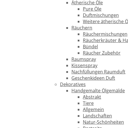
Ätherische Öle
Pure Öle
Duftmischungen
Weitere ätherische Ö
Räuchern
Räuchermischungen
Räucherkräuter & H
Bündel
Räucher Zubehör
Raumspray
Kissenspray
Nachfüllungen Raumduft
Geschenkideen Duft
Dekoratives
Handgemalte Ölgemälde
Abstrakt
Tiere
Allgemein
Landschaften
Natur-Schönheiten