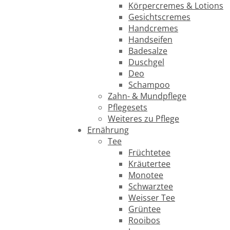
Körpercremes & Lotions
Gesichtscremes
Handcremes
Handseifen
Badesalze
Duschgel
Deo
Schampoo
Zahn- & Mundpflege
Pflegesets
Weiteres zu Pflege
Ernährung
Tee
Früchtetee
Kräutertee
Monotee
Schwarztee
Weisser Tee
Grüntee
Rooibos