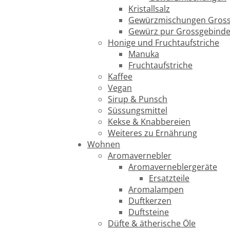
Kristallsalz
Gewürzmischungen Gross
Gewürz pur Grossgebind
Honige und Fruchtaufstriche
Manuka
Fruchtaufstriche
Kaffee
Vegan
Sirup & Punsch
Süssungsmittel
Kekse & Knabbereien
Weiteres zu Ernährung
Wohnen
Aromavernebler
Aromaverneblergeräte
Ersatzteile
Aromalampen
Duftkerzen
Duftsteine
Düfte & ätherische Öle