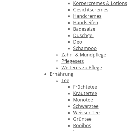
Körpercremes & Lotions
Gesichtscremes
Handcremes
Handseifen
Badesalze
Duschgel
Deo
Schampoo
Zahn- & Mundpflege
Pflegesets
Weiteres zu Pflege
Ernährung
Tee
Früchtetee
Kräutertee
Monotee
Schwarztee
Weisser Tee
Grüntee
Rooibos