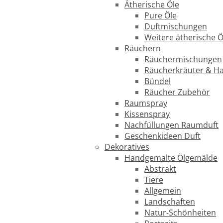
Ätherische Öle
Pure Öle
Duftmischungen
Weitere ätherische Ö
Räuchern
Räuchermischungen
Räucherkräuter & H
Bündel
Räucher Zubehör
Raumspray
Kissenspray
Nachfüllungen Raumduft
Geschenkideen Duft
Dekoratives
Handgemalte Ölgemälde
Abstrakt
Tiere
Allgemein
Landschaften
Natur-Schönheiten