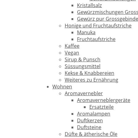
Kristallsalz
Gewürzmischungen Gross
Gewürz pur Grossgebind
Honige und Fruchtaufstriche
Manuka
Fruchtaufstriche
Kaffee
Vegan
Sirup & Punsch
Süssungsmittel
Kekse & Knabbereien
Weiteres zu Ernährung
Wohnen
Aromavernebler
Aromaverneblergeräte
Ersatzteile
Aromalampen
Duftkerzen
Duftsteine
Düfte & ätherische Öle