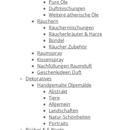
Pure Öle
Duftmischungen
Weitere ätherische Öle
Räuchern
Räuchermischungen
Räucherkräuter & Harze
Bündel
Räucher Zubehör
Raumspray
Kissenspray
Nachfüllungen Raumduft
Geschenkideen Duft
Dekoratives
Handgemalte Ölgemälde
Abstrakt
Tiere
Allgemein
Landschaften
Natur-Schönheiten
Portraits
Bücher & E-Books