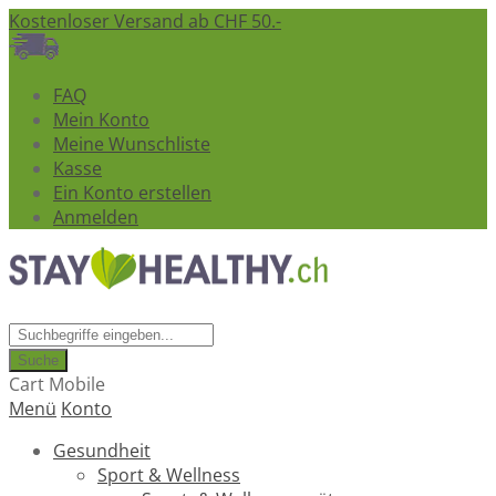
Kostenloser Versand ab CHF 50.-
FAQ
Mein Konto
Meine Wunschliste
Kasse
Ein Konto erstellen
Anmelden
Suche
Cart Mobile
Menü
Konto
Gesundheit
Sport & Wellness