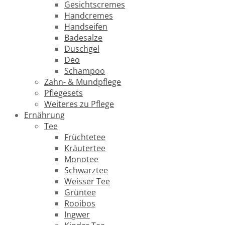
Gesichtscremes
Handcremes
Handseifen
Badesalze
Duschgel
Deo
Schampoo
Zahn- & Mundpflege
Pflegesets
Weiteres zu Pflege
Ernährung
Tee
Früchtetee
Kräutertee
Monotee
Schwarztee
Weisser Tee
Grüntee
Rooibos
Ingwer