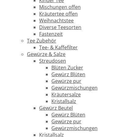
Kinder Tee
Mischungen offen
Kräutertee offen
Weihnachtstee
Diverse Teesorten
Fastenzeit
Tee Zubehör
Tee- & Kaffefilter
Gewürze & Salze
Streudosen
Blüten Zucker
Gewürz Blüten
Gewürze pur
Gewürzmischungen
Kräutersalze
Kristallsalz
Gewürz Beutel
Gewürz Blüten
Gewürze pur
Gewürzmischungen
Kristallsalz