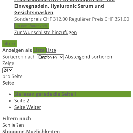
Einwegnadeln, Hyaluronic Serum und
Gesichtsmasken
Sonderpreis
CHF 312.00
Regulärer Preis
CHF 351.00
In den Warenkorb
Zur Wunschliste hinzufügen
Filtern
Anzeigen als
Liste
Liste
Sortieren nach
Absteigend sortieren
Zeige
pro Seite
Seite
Sie lesen gerade die Seite
1
Seite
2
Seite
Weiter
Filtern nach
Schließen
Shopping-Möglichkeiten