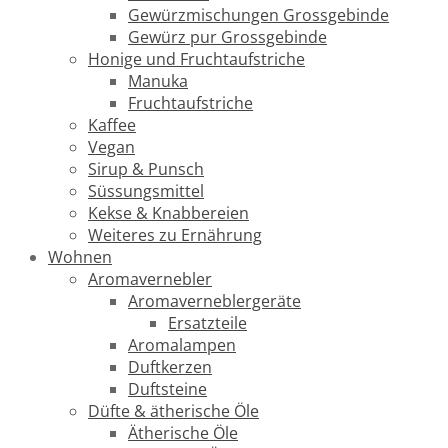
Gewürzmischungen Grossgebinde
Gewürz pur Grossgebinde
Honige und Fruchtaufstriche
Manuka
Fruchtaufstriche
Kaffee
Vegan
Sirup & Punsch
Süssungsmittel
Kekse & Knabbereien
Weiteres zu Ernährung
Wohnen
Aromavernebler
Aromaverneblergeräte
Ersatzteile
Aromalampen
Duftkerzen
Duftsteine
Düfte & ätherische Öle
Ätherische Öle