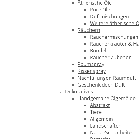
Ätherische Öle
Pure Öle
Duftmischungen
Weitere ätherische Ö
Räuchern
Räuchermischungen
Räucherkräuter & H
Bündel
Räucher Zubehör
Raumspray
Kissenspray
Nachfüllungen Raumduft
Geschenkideen Duft
Dekoratives
Handgemalte Ölgemälde
Abstrakt
Tiere
Allgemein
Landschaften
Natur-Schönheiten