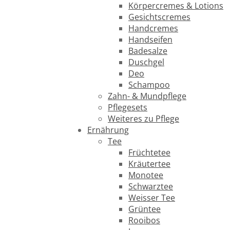
Körpercremes & Lotions
Gesichtscremes
Handcremes
Handseifen
Badesalze
Duschgel
Deo
Schampoo
Zahn- & Mundpflege
Pflegesets
Weiteres zu Pflege
Ernährung
Tee
Früchtetee
Kräutertee
Monotee
Schwarztee
Weisser Tee
Grüntee
Rooibos