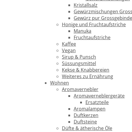
Kristallsalz
Gewürzmischungen Gross
Gewürz pur Grossgebind
Honige und Fruchtaufstriche
Manuka
Fruchtaufstriche
Kaffee
Vegan
Sirup & Punsch
Süssungsmittel
Kekse & Knabbereien
Weiteres zu Ernährung
Wohnen
Aromavernebler
Aromaverneblergeräte
Ersatzteile
Aromalampen
Duftkerzen
Duftsteine
Düfte & ätherische Öle