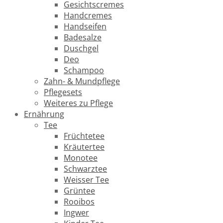
Gesichtscremes
Handcremes
Handseifen
Badesalze
Duschgel
Deo
Schampoo
Zahn- & Mundpflege
Pflegesets
Weiteres zu Pflege
Ernährung
Tee
Früchtetee
Kräutertee
Monotee
Schwarztee
Weisser Tee
Grüntee
Rooibos
Ingwer