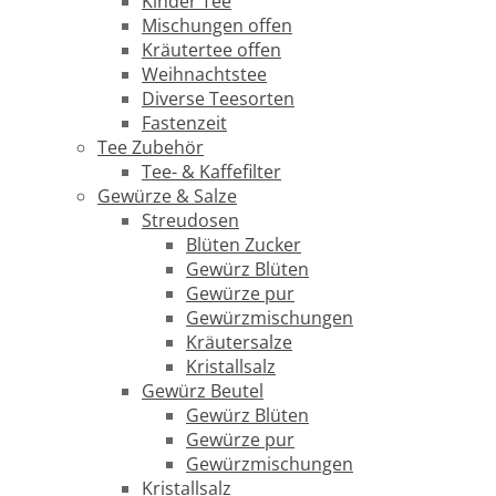
Kinder Tee
Mischungen offen
Kräutertee offen
Weihnachtstee
Diverse Teesorten
Fastenzeit
Tee Zubehör
Tee- & Kaffefilter
Gewürze & Salze
Streudosen
Blüten Zucker
Gewürz Blüten
Gewürze pur
Gewürzmischungen
Kräutersalze
Kristallsalz
Gewürz Beutel
Gewürz Blüten
Gewürze pur
Gewürzmischungen
Kristallsalz