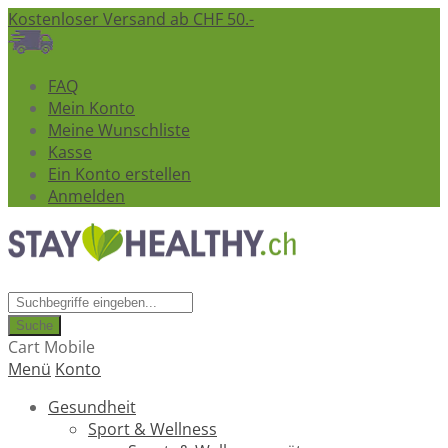
Kostenloser Versand ab CHF 50.-
FAQ
Mein Konto
Meine Wunschliste
Kasse
Ein Konto erstellen
Anmelden
Suche
Cart Mobile
Menü
Konto
Gesundheit
Sport & Wellness