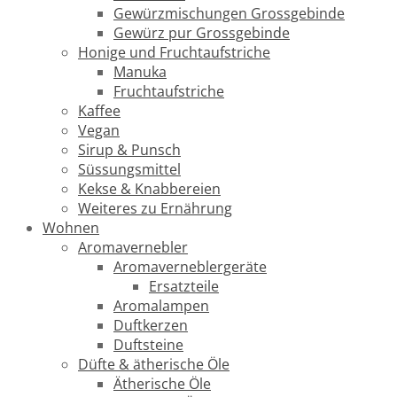
Gewürzmischungen Grossgebinde
Gewürz pur Grossgebinde
Honige und Fruchtaufstriche
Manuka
Fruchtaufstriche
Kaffee
Vegan
Sirup & Punsch
Süssungsmittel
Kekse & Knabbereien
Weiteres zu Ernährung
Wohnen
Aromavernebler
Aromaverneblergeräte
Ersatzteile
Aromalampen
Duftkerzen
Duftsteine
Düfte & ätherische Öle
Ätherische Öle