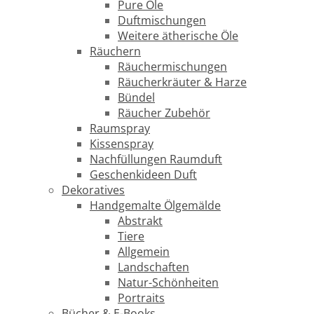
Pure Öle
Duftmischungen
Weitere ätherische Öle
Räuchern
Räuchermischungen
Räucherkräuter & Harze
Bündel
Räucher Zubehör
Raumspray
Kissenspray
Nachfüllungen Raumduft
Geschenkideen Duft
Dekoratives
Handgemalte Ölgemälde
Abstrakt
Tiere
Allgemein
Landschaften
Natur-Schönheiten
Portraits
Bücher & E-Books