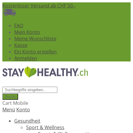
Kostenloser Versand ab CHF 50.-
FAQ
Mein Konto
Meine Wunschliste
Kasse
Ein Konto erstellen
Anmelden
Suche
Cart Mobile
Menü
Konto
Gesundheit
Sport & Wellness