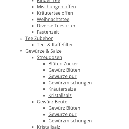
Kinder Tee
Mischungen offen
Kräutertee offen
Weihnachtstee
Diverse Teesorten
Fastenzeit
Tee Zubehör
Tee- & Kaffefilter
Gewürze & Salze
Streudosen
Blüten Zucker
Gewürz Blüten
Gewürze pur
Gewürzmischungen
Kräutersalze
Kristallsalz
Gewürz Beutel
Gewürz Blüten
Gewürze pur
Gewürzmischungen
Kristallsalz