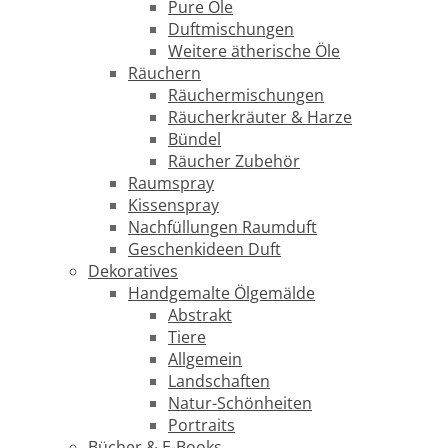
Pure Öle
Duftmischungen
Weitere ätherische Öle
Räuchern
Räuchermischungen
Räucherkräuter & Harze
Bündel
Räucher Zubehör
Raumspray
Kissenspray
Nachfüllungen Raumduft
Geschenkideen Duft
Dekoratives
Handgemalte Ölgemälde
Abstrakt
Tiere
Allgemein
Landschaften
Natur-Schönheiten
Portraits
Bücher & E-Books