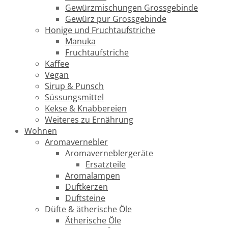
Gewürzmischungen Grossgebinde
Gewürz pur Grossgebinde
Honige und Fruchtaufstriche
Manuka
Fruchtaufstriche
Kaffee
Vegan
Sirup & Punsch
Süssungsmittel
Kekse & Knabbereien
Weiteres zu Ernährung
Wohnen
Aromavernebler
Aromaverneblergeräte
Ersatzteile
Aromalampen
Duftkerzen
Duftsteine
Düfte & ätherische Öle
Ätherische Öle