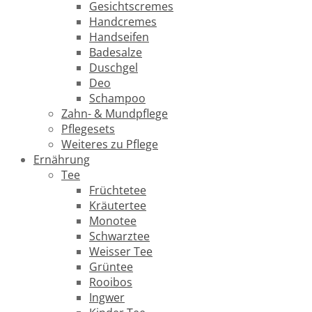
Gesichtscremes
Handcremes
Handseifen
Badesalze
Duschgel
Deo
Schampoo
Zahn- & Mundpflege
Pflegesets
Weiteres zu Pflege
Ernährung
Tee
Früchtetee
Kräutertee
Monotee
Schwarztee
Weisser Tee
Grüntee
Rooibos
Ingwer