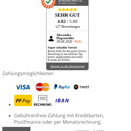
AUSGEZEICHNET
.org
Kundenbewertungen
SEHR GUT
4.82
/ 5.00
127 Bewertungen
Alexandra
Hugentobler
30.04.2026
Mehr
Super schneller Service
Besten Dank für den guten Service.
Bestellung ist am nächsten Tag
bereits angekommen und netter
Kontakt am Telefon.
Hinweis zu den Bewertungen
Zahlungsmöglichkeiten
Gebührenfreie Zahlung mit Kreditkarten,
PostFinance oder per Monatsrechnung.