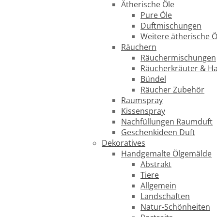
Ätherische Öle
Pure Öle
Duftmischungen
Weitere ätherische Ö
Räuchern
Räuchermischungen
Räucherkräuter & H
Bündel
Räucher Zubehör
Raumspray
Kissenspray
Nachfüllungen Raumduft
Geschenkideen Duft
Dekoratives
Handgemalte Ölgemälde
Abstrakt
Tiere
Allgemein
Landschaften
Natur-Schönheiten