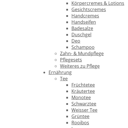
Körpercremes & Lotions
Gesichtscremes
Handcremes
Handseifen
Badesalze
Duschgel
Deo
Schampoo
Zahn- & Mundpflege
Pflegesets
Weiteres zu Pflege
Ernährung
Tee
Früchtetee
Kräutertee
Monotee
Schwarztee
Weisser Tee
Grüntee
Rooibos