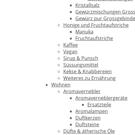
Kristallsalz
Gewürzmischungen Gross
Gewürz pur Grossgebind
Honige und Fruchtaufstriche
Manuka
Fruchtaufstriche
Kaffee
Vegan
Sirup & Punsch
Süssungsmittel
Kekse & Knabbereien
Weiteres zu Ernährung
Wohnen
Aromavernebler
Aromaverneblergeräte
Ersatzteile
Aromalampen
Duftkerzen
Duftsteine
Düfte & ätherische Öle