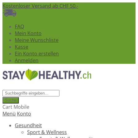
Kostenloser Versand ab CHF 50.-
FAQ
Mein Konto
Meine Wunschliste
Kasse
Ein Konto erstellen
Anmelden
Suche
Cart Mobile
Menü
Konto
Gesundheit
Sport & Wellness