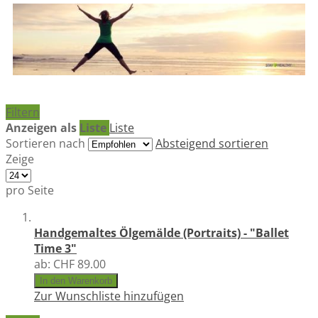
Filtern
Anzeigen als
Liste
Liste
Sortieren nach
Absteigend sortieren
Zeige
pro Seite
Handgemaltes Ölgemälde (Portraits) - "Ballet
Time 3"
ab:
CHF 89.00
In den Warenkorb
Zur Wunschliste hinzufügen