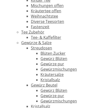
Kinder Tee
Mischungen offen
Kräutertee offen
Weihnachtstee
Diverse Teesorten
Fastenzeit
Tee Zubehör
Tee- & Kaffefilter
Gewürze & Salze
Streudosen
Blüten Zucker
Gewürz Blüten
Gewürze pur
Gewürzmischungen
Kräutersalze
Kristallsalz
Gewürz Beutel
Gewürz Blüten
Gewürze pur
Gewürzmischungen
Kristallsalz