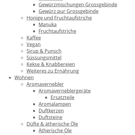
Gewürzmischungen Grossgebinde
Gewürz pur Grossgebinde
Honige und Fruchtaufstriche
Manuka
Fruchtaufstriche
Kaffee
Vegan
Sirup & Punsch
Süssungsmittel
Kekse & Knabbereien
Weiteres zu Ernährung
Wohnen
Aromavernebler
Aromaverneblergeräte
Ersatzteile
Aromalampen
Duftkerzen
Duftsteine
Düfte & ätherische Öle
Ätherische Öle