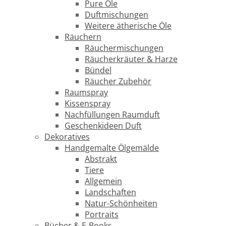
Pure Öle
Duftmischungen
Weitere ätherische Öle
Räuchern
Räuchermischungen
Räucherkräuter & Harze
Bündel
Räucher Zubehör
Raumspray
Kissenspray
Nachfüllungen Raumduft
Geschenkideen Duft
Dekoratives
Handgemalte Ölgemälde
Abstrakt
Tiere
Allgemein
Landschaften
Natur-Schönheiten
Portraits
Bücher & E-Books