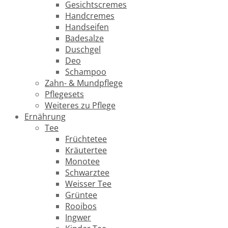
Gesichtscremes
Handcremes
Handseifen
Badesalze
Duschgel
Deo
Schampoo
Zahn- & Mundpflege
Pflegesets
Weiteres zu Pflege
Ernährung
Tee
Früchtetee
Kräutertee
Monotee
Schwarztee
Weisser Tee
Grüntee
Rooibos
Ingwer