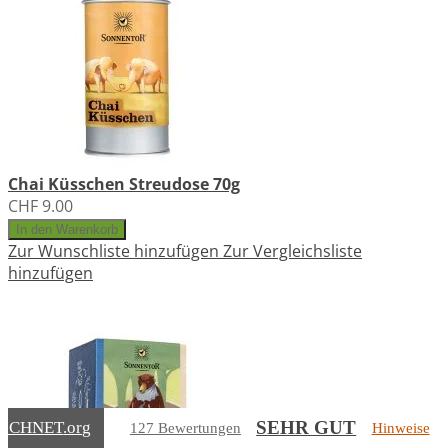
Chai Küsschen Streudose 70g
CHF 9.00
In den Warenkorb
Zur Wunschliste hinzufügen
Zur Vergleichsliste
hinzufügen
SEHR GUT
EICHNET
.org
127 Bewertungen
Hinweise