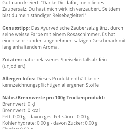
Gutmann kreiert: "Danke Dir dafür, mein liebes
Zaubersalz. Du hast mich wirklich verzaubert. Seitdem
Fastenzeit Btl. à18
bist du mein ständiger Reisebegleiter!"
CHF 8.20
Genusstipp:
Das Ayurvedische Zaubersalz glänzt durch
seine weisse Farbe mit einem Rosaschimmer. Es hat
einen sehr runden angenehmen salzigen Geschmack mit
lang anhaltendem Aroma.
Basen Fastenzeit Tee 50g
CHF 9.50
Zutaten:
naturbelassenes Speisekristallsalz fein
(unjodiert)
Allergen Infos:
Dieses Produkt enthält keine
kennzeichnungspflichtigen allergenen Stoffe
Nähr-/Brennwerte pro 100g Trockenprodukt:
Brennwert: 0 kJ
Brennwert: 0 kcal
Fett: 0,00 g - davon ges. Fettsäure: 0,00 g
Kohlenhydrate: 0,00 g - davon Zucker: 0,00 g