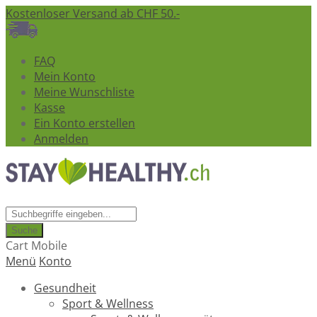
Kostenloser Versand ab CHF 50.-
FAQ
Mein Konto
Meine Wunschliste
Kasse
Ein Konto erstellen
Anmelden
Suche
Cart Mobile
Menü
Konto
Gesundheit
Sport & Wellness