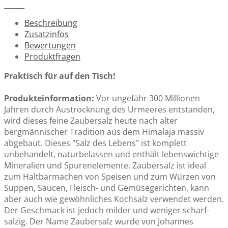
Beschreibung
Zusatzinfos
Bewertungen
Abend Tee Btl. à18
Produktfragen
CHF 8.20
Praktisch für auf den Tisch!
Produkteinformation:
Vor ungefähr 300 Millionen
Jahren durch Austrocknung des Urmeeres entstanden,
Alles Liebe Gewürzblüten Streudose 30g
wird dieses feine Zaubersalz heute nach alter
CHF 10.60
bergmännischer Tradition aus dem Himalaja massiv
abgebaut. Dieses "Salz des Lebens" ist komplett
unbehandelt, naturbelassen und enthält lebenswichtige
Mineralien und Spurenelemente. Zaubersalz ist ideal
zum Haltbarmachen von Speisen und zum Würzen von
Chai Küsschen Streudose 70g
Suppen, Saucen, Fleisch- und Gemüsegerichten, kann
CHF 9.00
aber auch wie gewöhnliches Kochsalz verwendet werden.
Der Geschmack ist jedoch milder und weniger scharf-
salzig. Der Name Zaubersalz wurde von Johannes