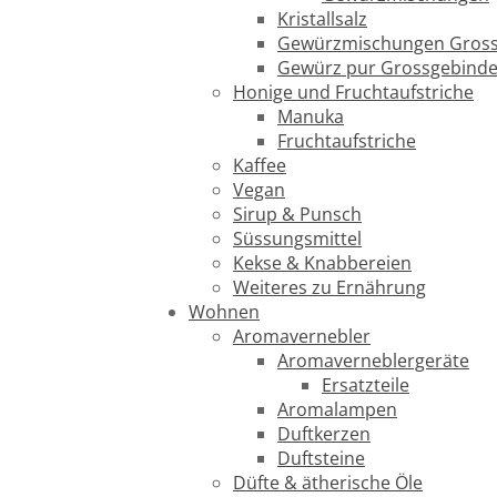
Kristallsalz
Gewürzmischungen Gross
Gewürz pur Grossgebind
Honige und Fruchtaufstriche
Manuka
Fruchtaufstriche
Kaffee
Vegan
Sirup & Punsch
Süssungsmittel
Kekse & Knabbereien
Weiteres zu Ernährung
Wohnen
Aromavernebler
Aromaverneblergeräte
Ersatzteile
Aromalampen
Duftkerzen
Duftsteine
Düfte & ätherische Öle