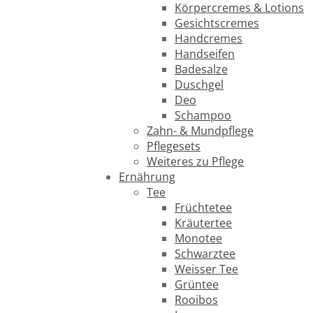
Körpercremes & Lotions
Gesichtscremes
Handcremes
Handseifen
Badesalze
Duschgel
Deo
Schampoo
Zahn- & Mundpflege
Pflegesets
Weiteres zu Pflege
Ernährung
Tee
Früchtetee
Kräutertee
Monotee
Schwarztee
Weisser Tee
Grüntee
Rooibos