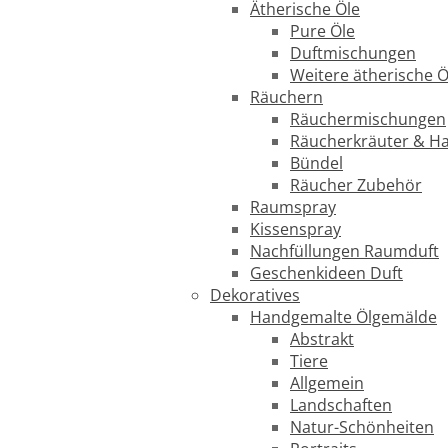
Ätherische Öle
Pure Öle
Duftmischungen
Weitere ätherische Ö
Räuchern
Räuchermischungen
Räucherkräuter & H
Bündel
Räucher Zubehör
Raumspray
Kissenspray
Nachfüllungen Raumduft
Geschenkideen Duft
Dekoratives
Handgemalte Ölgemälde
Abstrakt
Tiere
Allgemein
Landschaften
Natur-Schönheiten