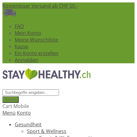
Kostenloser Versand ab CHF 50.-
FAQ
Mein Konto
Meine Wunschliste
Kasse
Ein Konto erstellen
Anmelden
Suche
Cart Mobile
Menü
Konto
Gesundheit
Sport & Wellness