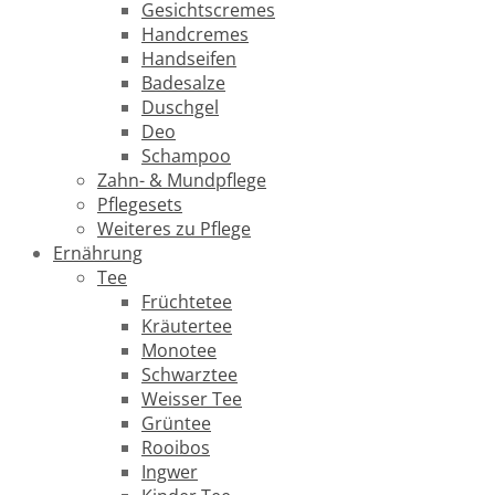
Gesichtscremes
Handcremes
Handseifen
Badesalze
Duschgel
Deo
Schampoo
Zahn- & Mundpflege
Pflegesets
Weiteres zu Pflege
Ernährung
Tee
Früchtetee
Kräutertee
Monotee
Schwarztee
Weisser Tee
Grüntee
Rooibos
Ingwer