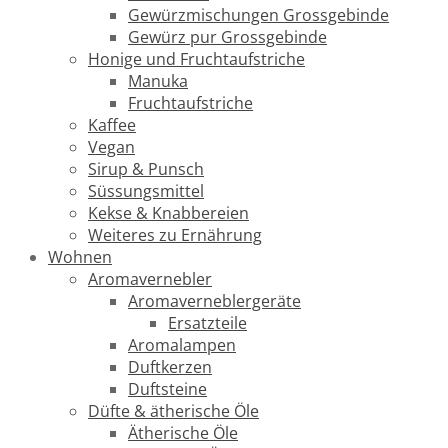
Gewürzmischungen Grossgebinde
Gewürz pur Grossgebinde
Honige und Fruchtaufstriche
Manuka
Fruchtaufstriche
Kaffee
Vegan
Sirup & Punsch
Süssungsmittel
Kekse & Knabbereien
Weiteres zu Ernährung
Wohnen
Aromavernebler
Aromaverneblergeräte
Ersatzteile
Aromalampen
Duftkerzen
Duftsteine
Düfte & ätherische Öle
Ätherische Öle