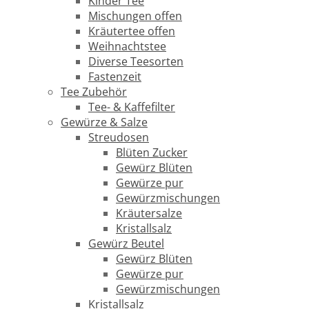
Kinder Tee
Mischungen offen
Kräutertee offen
Weihnachtstee
Diverse Teesorten
Fastenzeit
Tee Zubehör
Tee- & Kaffefilter
Gewürze & Salze
Streudosen
Blüten Zucker
Gewürz Blüten
Gewürze pur
Gewürzmischungen
Kräutersalze
Kristallsalz
Gewürz Beutel
Gewürz Blüten
Gewürze pur
Gewürzmischungen
Kristallsalz