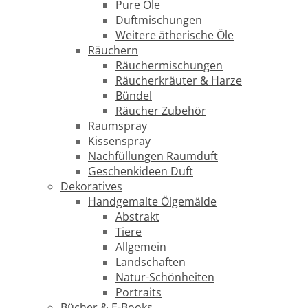
Pure Öle
Duftmischungen
Weitere ätherische Öle
Räuchern
Räuchermischungen
Räucherkräuter & Harze
Bündel
Räucher Zubehör
Raumspray
Kissenspray
Nachfüllungen Raumduft
Geschenkideen Duft
Dekoratives
Handgemalte Ölgemälde
Abstrakt
Tiere
Allgemein
Landschaften
Natur-Schönheiten
Portraits
Bücher & E-Books