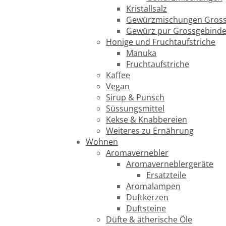
Kristallsalz
Gewürzmischungen Gross
Gewürz pur Grossgebind
Honige und Fruchtaufstriche
Manuka
Fruchtaufstriche
Kaffee
Vegan
Sirup & Punsch
Süssungsmittel
Kekse & Knabbereien
Weiteres zu Ernährung
Wohnen
Aromavernebler
Aromaverneblergeräte
Ersatzteile
Aromalampen
Duftkerzen
Duftsteine
Düfte & ätherische Öle