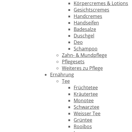
Körpercremes & Lotions
Gesichtscremes
Handcremes
Handseifen
Badesalze
Duschgel
Deo
Schampoo
Zahn- & Mundpflege
Pflegesets
Weiteres zu Pflege
Ernährung
Tee
Früchtetee
Kräutertee
Monotee
Schwarztee
Weisser Tee
Grüntee
Rooibos