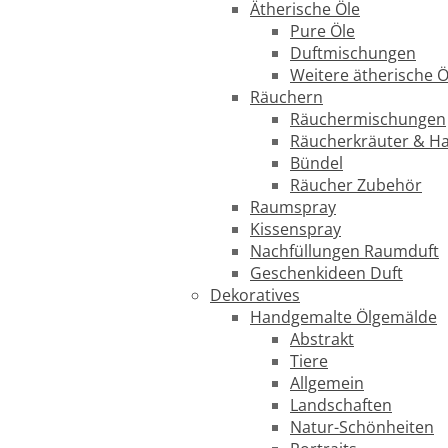
Ätherische Öle
Pure Öle
Duftmischungen
Weitere ätherische Ö
Räuchern
Räuchermischungen
Räucherkräuter & H
Bündel
Räucher Zubehör
Raumspray
Kissenspray
Nachfüllungen Raumduft
Geschenkideen Duft
Dekoratives
Handgemalte Ölgemälde
Abstrakt
Tiere
Allgemein
Landschaften
Natur-Schönheiten