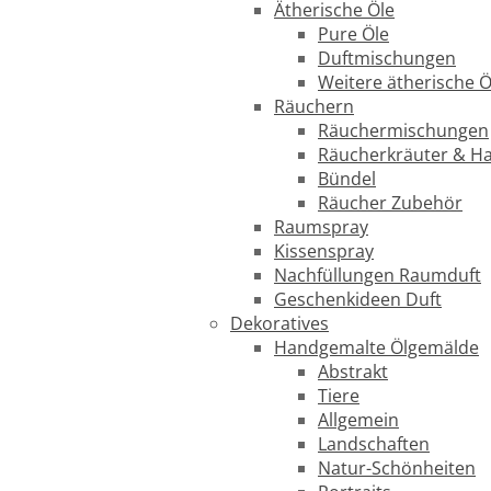
Ätherische Öle
Pure Öle
Duftmischungen
Weitere ätherische Ö
Räuchern
Räuchermischungen
Räucherkräuter & H
Bündel
Räucher Zubehör
Raumspray
Kissenspray
Nachfüllungen Raumduft
Geschenkideen Duft
Dekoratives
Handgemalte Ölgemälde
Abstrakt
Tiere
Allgemein
Landschaften
Natur-Schönheiten