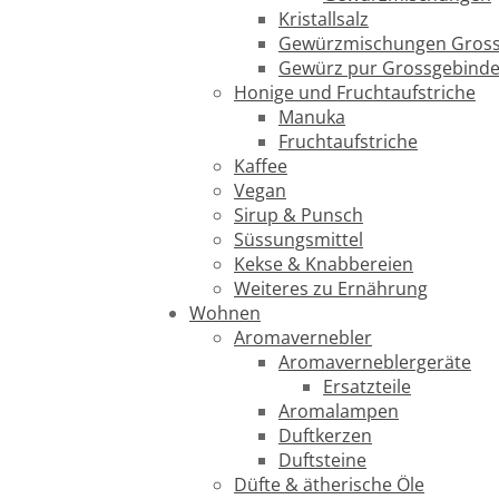
Kristallsalz
Gewürzmischungen Gross
Gewürz pur Grossgebind
Honige und Fruchtaufstriche
Manuka
Fruchtaufstriche
Kaffee
Vegan
Sirup & Punsch
Süssungsmittel
Kekse & Knabbereien
Weiteres zu Ernährung
Wohnen
Aromavernebler
Aromaverneblergeräte
Ersatzteile
Aromalampen
Duftkerzen
Duftsteine
Düfte & ätherische Öle