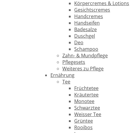
Körpercremes & Lotions
Gesichtscremes
Handcremes
Handseifen
Badesalze
Duschgel
Deo
Schampoo
Zahn- & Mundpflege
Pflegesets
Weiteres zu Pflege
Ernährung
Tee
Früchtetee
Kräutertee
Monotee
Schwarztee
Weisser Tee
Grüntee
Rooibos