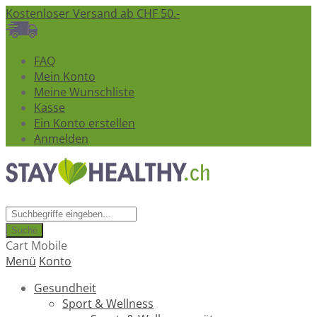
Kostenloser Versand ab CHF 50.-
FAQ
Mein Konto
Meine Wunschliste
Kasse
Ein Konto erstellen
Anmelden
Suche
Cart Mobile
Menü
Konto
Gesundheit
Sport & Wellness