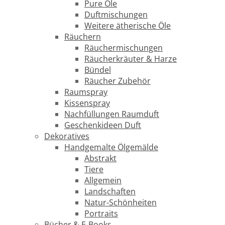
Pure Öle
Duftmischungen
Weitere ätherische Öle
Räuchern
Räuchermischungen
Räucherkräuter & Harze
Bündel
Räucher Zubehör
Raumspray
Kissenspray
Nachfüllungen Raumduft
Geschenkideen Duft
Dekoratives
Handgemalte Ölgemälde
Abstrakt
Tiere
Allgemein
Landschaften
Natur-Schönheiten
Portraits
Bücher & E-Books