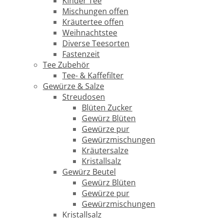
Kinder Tee
Mischungen offen
Kräutertee offen
Weihnachtstee
Diverse Teesorten
Fastenzeit
Tee Zubehör
Tee- & Kaffefilter
Gewürze & Salze
Streudosen
Blüten Zucker
Gewürz Blüten
Gewürze pur
Gewürzmischungen
Kräutersalze
Kristallsalz
Gewürz Beutel
Gewürz Blüten
Gewürze pur
Gewürzmischungen
Kristallsalz