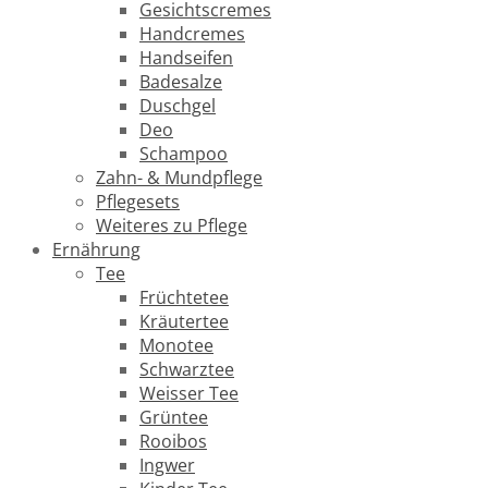
Gesichtscremes
Handcremes
Handseifen
Badesalze
Duschgel
Deo
Schampoo
Zahn- & Mundpflege
Pflegesets
Weiteres zu Pflege
Ernährung
Tee
Früchtetee
Kräutertee
Monotee
Schwarztee
Weisser Tee
Grüntee
Rooibos
Ingwer