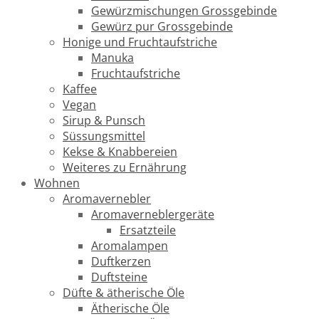
Gewürzmischungen Grossgebinde
Gewürz pur Grossgebinde
Honige und Fruchtaufstriche
Manuka
Fruchtaufstriche
Kaffee
Vegan
Sirup & Punsch
Süssungsmittel
Kekse & Knabbereien
Weiteres zu Ernährung
Wohnen
Aromavernebler
Aromaverneblergeräte
Ersatzteile
Aromalampen
Duftkerzen
Duftsteine
Düfte & ätherische Öle
Ätherische Öle