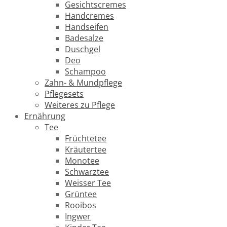
Gesichtscremes
Handcremes
Handseifen
Badesalze
Duschgel
Deo
Schampoo
Zahn- & Mundpflege
Pflegesets
Weiteres zu Pflege
Ernährung
Tee
Früchtetee
Kräutertee
Monotee
Schwarztee
Weisser Tee
Grüntee
Rooibos
Ingwer