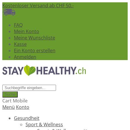
Kostenloser Versand ab CHF 50.-
FAQ
Mein Konto
Meine Wunschliste
Kasse
Ein Konto erstellen
Anmelden
Suche
Cart Mobile
Menü
Konto
Gesundheit
Sport & Wellness