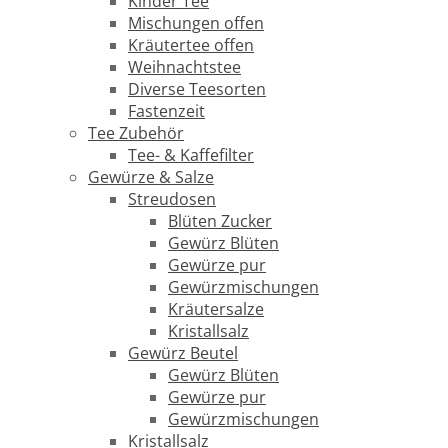
Kinder Tee
Mischungen offen
Kräutertee offen
Weihnachtstee
Diverse Teesorten
Fastenzeit
Tee Zubehör
Tee- & Kaffefilter
Gewürze & Salze
Streudosen
Blüten Zucker
Gewürz Blüten
Gewürze pur
Gewürzmischungen
Kräutersalze
Kristallsalz
Gewürz Beutel
Gewürz Blüten
Gewürze pur
Gewürzmischungen
Kristallsalz