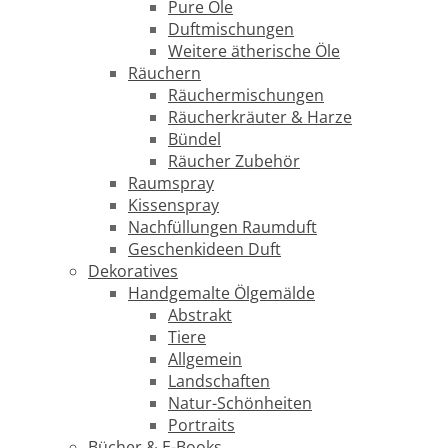
Pure Öle
Duftmischungen
Weitere ätherische Öle
Räuchern
Räuchermischungen
Räucherkräuter & Harze
Bündel
Räucher Zubehör
Raumspray
Kissenspray
Nachfüllungen Raumduft
Geschenkideen Duft
Dekoratives
Handgemalte Ölgemälde
Abstrakt
Tiere
Allgemein
Landschaften
Natur-Schönheiten
Portraits
Bücher & E-Books