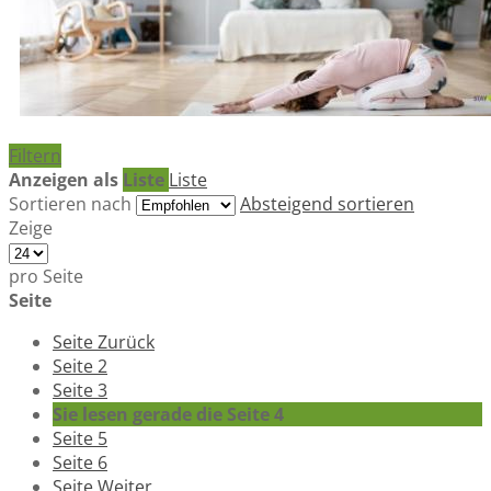
Filtern
Anzeigen als
Liste
Liste
Sortieren nach
Absteigend sortieren
Zeige
pro Seite
Seite
Seite
Zurück
Seite
2
Seite
3
Sie lesen gerade die Seite
4
Seite
5
Seite
6
Seite
Weiter