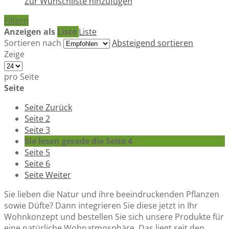
Zur Wunschliste hinzufügen
Filtern
Anzeigen als
Liste
Liste
Sortieren nach
Absteigend sortieren
Zeige
pro Seite
Seite
Seite
Zurück
Seite
2
Seite
3
Sie lesen gerade die Seite
4
Seite
5
Seite
6
Seite
Weiter
Sie lieben die Natur und ihre beeindruckenden Pflanzen
sowie Düfte? Dann integrieren Sie diese jetzt in Ihr
Wohnkonzept und bestellen Sie sich unsere Produkte für
eine natürliche Wohnatmosphäre. Das liegt seit den