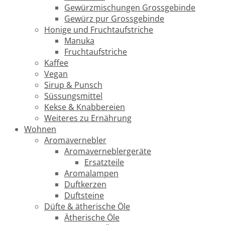
Gewürzmischungen Grossgebinde
Gewürz pur Grossgebinde
Honige und Fruchtaufstriche
Manuka
Fruchtaufstriche
Kaffee
Vegan
Sirup & Punsch
Süssungsmittel
Kekse & Knabbereien
Weiteres zu Ernährung
Wohnen
Aromavernebler
Aromaverneblergeräte
Ersatzteile
Aromalampen
Duftkerzen
Duftsteine
Düfte & ätherische Öle
Ätherische Öle