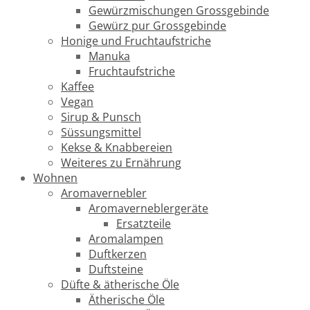
Gewürzmischungen Grossgebinde
Gewürz pur Grossgebinde
Honige und Fruchtaufstriche
Manuka
Fruchtaufstriche
Kaffee
Vegan
Sirup & Punsch
Süssungsmittel
Kekse & Knabbereien
Weiteres zu Ernährung
Wohnen
Aromavernebler
Aromaverneblergeräte
Ersatzteile
Aromalampen
Duftkerzen
Duftsteine
Düfte & ätherische Öle
Ätherische Öle