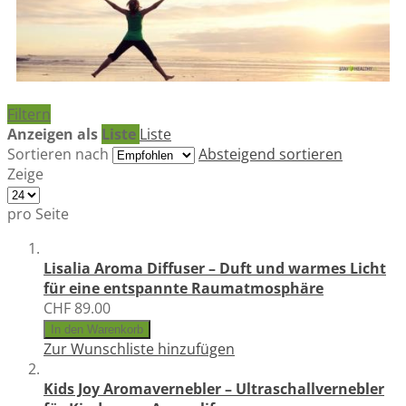
Filtern
Anzeigen als
Liste
Liste
Sortieren nach
Absteigend sortieren
Zeige
pro Seite
Lisalia Aroma Diffuser – Duft und warmes Licht
für eine entspannte Raumatmosphäre
CHF 89.00
In den Warenkorb
Zur Wunschliste hinzufügen
Kids Joy Aromavernebler – Ultraschallvernebler