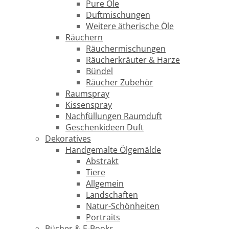
Pure Öle
Duftmischungen
Weitere ätherische Öle
Räuchern
Räuchermischungen
Räucherkräuter & Harze
Bündel
Räucher Zubehör
Raumspray
Kissenspray
Nachfüllungen Raumduft
Geschenkideen Duft
Dekoratives
Handgemalte Ölgemälde
Abstrakt
Tiere
Allgemein
Landschaften
Natur-Schönheiten
Portraits
Bücher & E-Books