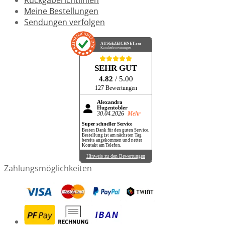
Meine Bestellungen
Sendungen verfolgen
AUSGEZEICHNET
.org
Kundenbewertungen
SEHR GUT
4.82
/ 5.00
127 Bewertungen
Alexandra
Hugentobler
30.04.2026
Mehr
Super schneller Service
Besten Dank für den guten Service.
Bestellung ist am nächsten Tag
bereits angekommen und netter
Kontakt am Telefon.
Hinweis zu den Bewertungen
Zahlungsmöglichkeiten