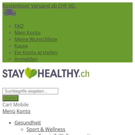
Kostenloser Versand ab CHF 50.-
FAQ
Mein Konto
Meine Wunschliste
Kasse
Ein Konto erstellen
Anmelden
Suche
Cart Mobile
Menü
Konto
Gesundheit
Sport & Wellness