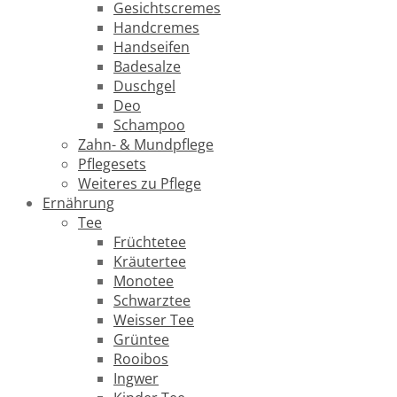
Gesichtscremes
Handcremes
Handseifen
Badesalze
Duschgel
Deo
Schampoo
Zahn- & Mundpflege
Pflegesets
Weiteres zu Pflege
Ernährung
Tee
Früchtetee
Kräutertee
Monotee
Schwarztee
Weisser Tee
Grüntee
Rooibos
Ingwer