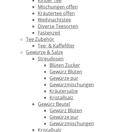
Kinder Tee
Mischungen offen
Kräutertee offen
Weihnachtstee
Diverse Teesorten
Fastenzeit
Tee Zubehör
Tee- & Kaffefilter
Gewürze & Salze
Streudosen
Blüten Zucker
Gewürz Blüten
Gewürze pur
Gewürzmischungen
Kräutersalze
Kristallsalz
Gewürz Beutel
Gewürz Blüten
Gewürze pur
Gewürzmischungen
Kristallsalz