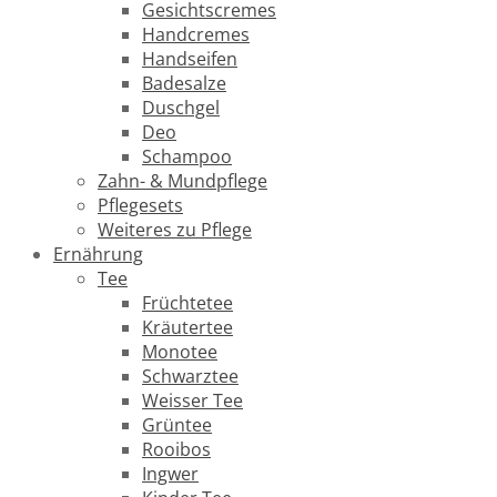
Gesichtscremes
Handcremes
Handseifen
Badesalze
Duschgel
Deo
Schampoo
Zahn- & Mundpflege
Pflegesets
Weiteres zu Pflege
Ernährung
Tee
Früchtetee
Kräutertee
Monotee
Schwarztee
Weisser Tee
Grüntee
Rooibos
Ingwer