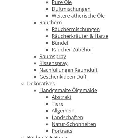
Pure Öle
Duftmischungen
Weitere ätherische Öle
Räuchern
Räuchermischungen
Räucherkräuter & Harze
Bündel
Räucher Zubehör
Raumspray
Kissenspray
Nachfüllungen Raumduft
Geschenkideen Duft
Dekoratives
Handgemalte Ölgemälde
Abstrakt
Tiere
Allgemein
Landschaften
Natur-Schönheiten
Portraits
Bücher & E-Books