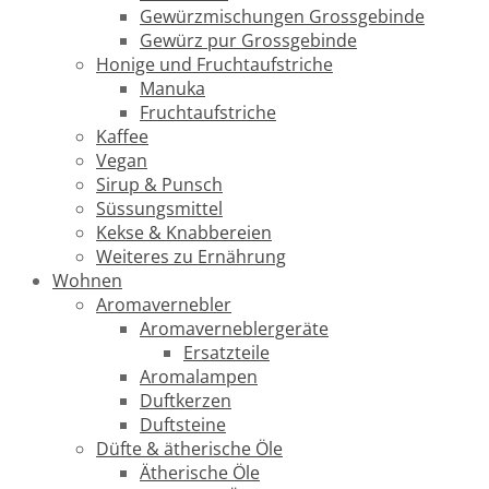
Gewürzmischungen Grossgebinde
Gewürz pur Grossgebinde
Honige und Fruchtaufstriche
Manuka
Fruchtaufstriche
Kaffee
Vegan
Sirup & Punsch
Süssungsmittel
Kekse & Knabbereien
Weiteres zu Ernährung
Wohnen
Aromavernebler
Aromaverneblergeräte
Ersatzteile
Aromalampen
Duftkerzen
Duftsteine
Düfte & ätherische Öle
Ätherische Öle