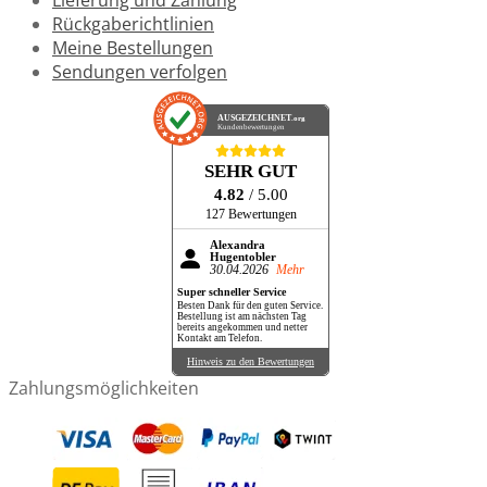
Rückgaberichtlinien
Meine Bestellungen
Sendungen verfolgen
AUSGEZEICHNET
.org
Kundenbewertungen
SEHR GUT
4.82
/ 5.00
127 Bewertungen
Alexandra
Hugentobler
30.04.2026
Mehr
Super schneller Service
Besten Dank für den guten Service.
Bestellung ist am nächsten Tag
bereits angekommen und netter
Kontakt am Telefon.
Hinweis zu den Bewertungen
Zahlungsmöglichkeiten