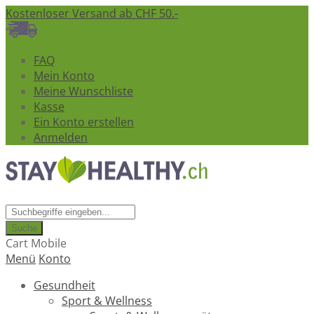
Kostenloser Versand ab CHF 50.-
FAQ
Mein Konto
Meine Wunschliste
Kasse
Ein Konto erstellen
Anmelden
Suche
Cart Mobile
Menü
Konto
Gesundheit
Sport & Wellness