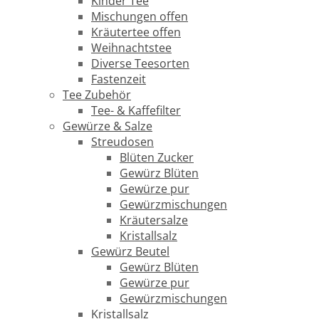
Kinder Tee
Mischungen offen
Kräutertee offen
Weihnachtstee
Diverse Teesorten
Fastenzeit
Tee Zubehör
Tee- & Kaffefilter
Gewürze & Salze
Streudosen
Blüten Zucker
Gewürz Blüten
Gewürze pur
Gewürzmischungen
Kräutersalze
Kristallsalz
Gewürz Beutel
Gewürz Blüten
Gewürze pur
Gewürzmischungen
Kristallsalz