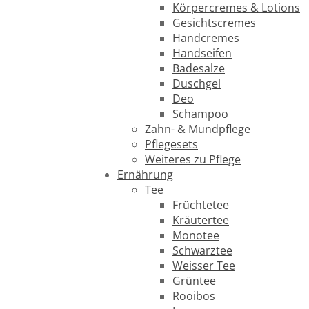
Körpercremes & Lotions
Gesichtscremes
Handcremes
Handseifen
Badesalze
Duschgel
Deo
Schampoo
Zahn- & Mundpflege
Pflegesets
Weiteres zu Pflege
Ernährung
Tee
Früchtetee
Kräutertee
Monotee
Schwarztee
Weisser Tee
Grüntee
Rooibos