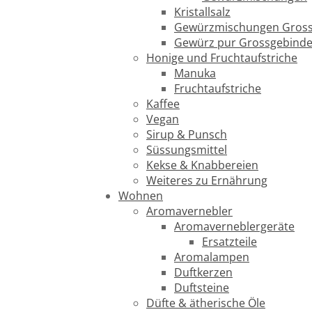
Kristallsalz
Gewürzmischungen Gross
Gewürz pur Grossgebind
Honige und Fruchtaufstriche
Manuka
Fruchtaufstriche
Kaffee
Vegan
Sirup & Punsch
Süssungsmittel
Kekse & Knabbereien
Weiteres zu Ernährung
Wohnen
Aromavernebler
Aromaverneblergeräte
Ersatzteile
Aromalampen
Duftkerzen
Duftsteine
Düfte & ätherische Öle