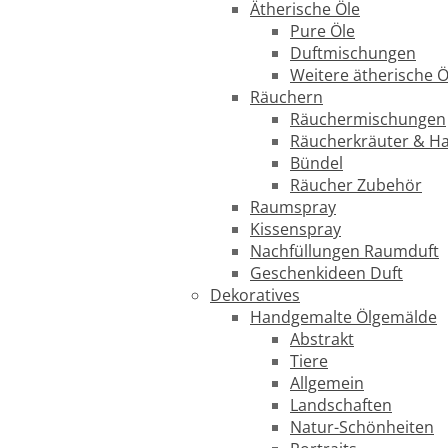
Ätherische Öle
Pure Öle
Duftmischungen
Weitere ätherische Ö
Räuchern
Räuchermischungen
Räucherkräuter & H
Bündel
Räucher Zubehör
Raumspray
Kissenspray
Nachfüllungen Raumduft
Geschenkideen Duft
Dekoratives
Handgemalte Ölgemälde
Abstrakt
Tiere
Allgemein
Landschaften
Natur-Schönheiten