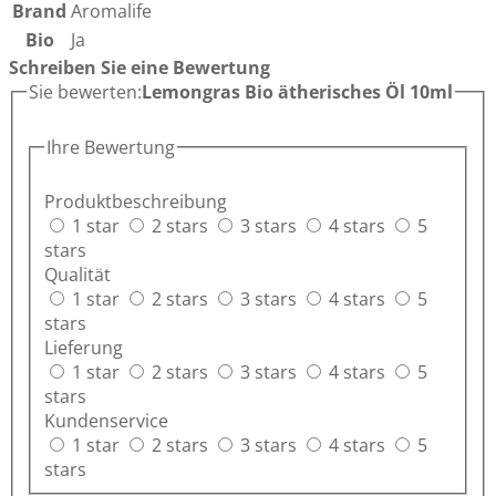
Brand
Aromalife
Bio
Ja
Schreiben Sie eine Bewertung
Sie bewerten:
Lemongras Bio ätherisches Öl 10ml
Ihre Bewertung
Produktbeschreibung
1 star
2 stars
3 stars
4 stars
5
stars
Qualität
1 star
2 stars
3 stars
4 stars
5
stars
Lieferung
1 star
2 stars
3 stars
4 stars
5
stars
Kundenservice
1 star
2 stars
3 stars
4 stars
5
stars