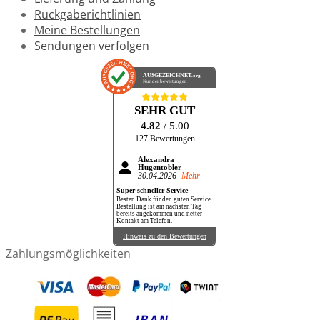
Rückgaberichtlinien
Meine Bestellungen
Sendungen verfolgen
AUSGEZEICHNET
.org
Kundenbewertungen
SEHR GUT
4.82
/ 5.00
127 Bewertungen
Alexandra
Hugentobler
30.04.2026
Mehr
Super schneller Service
Besten Dank für den guten Service.
Bestellung ist am nächsten Tag
bereits angekommen und netter
Kontakt am Telefon.
Hinweis zu den Bewertungen
Zahlungsmöglichkeiten