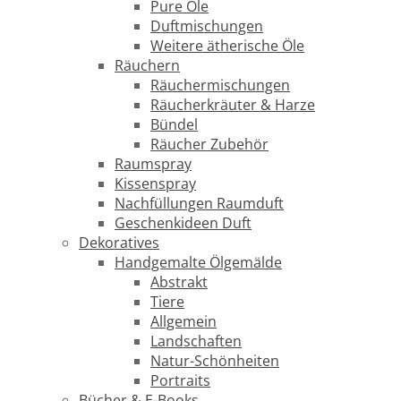
Pure Öle
Duftmischungen
Weitere ätherische Öle
Räuchern
Räuchermischungen
Räucherkräuter & Harze
Bündel
Räucher Zubehör
Raumspray
Kissenspray
Nachfüllungen Raumduft
Geschenkideen Duft
Dekoratives
Handgemalte Ölgemälde
Abstrakt
Tiere
Allgemein
Landschaften
Natur-Schönheiten
Portraits
Bücher & E-Books