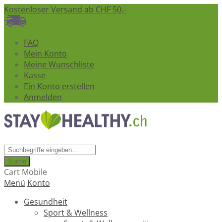
Kostenloser Versand ab CHF 50.-
FAQ
Mein Konto
Meine Wunschliste
Kasse
Ein Konto erstellen
Anmelden
Suche
Cart Mobile
Menü
Konto
Gesundheit
Sport & Wellness