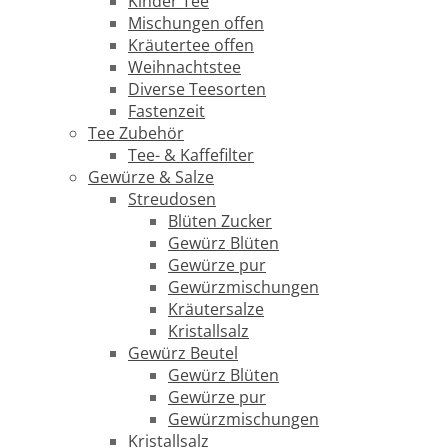
Kinder Tee
Mischungen offen
Kräutertee offen
Weihnachtstee
Diverse Teesorten
Fastenzeit
Tee Zubehör
Tee- & Kaffefilter
Gewürze & Salze
Streudosen
Blüten Zucker
Gewürz Blüten
Gewürze pur
Gewürzmischungen
Kräutersalze
Kristallsalz
Gewürz Beutel
Gewürz Blüten
Gewürze pur
Gewürzmischungen
Kristallsalz