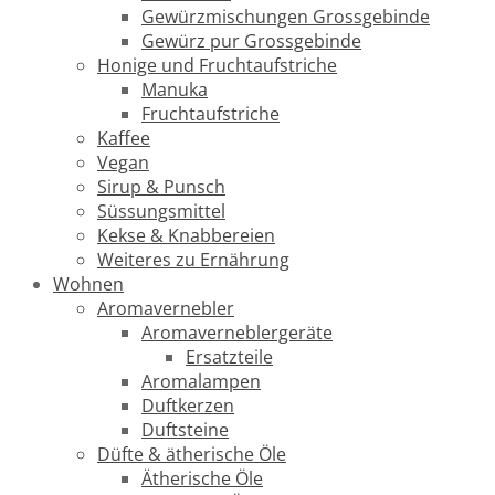
Gewürzmischungen Grossgebinde
Gewürz pur Grossgebinde
Honige und Fruchtaufstriche
Manuka
Fruchtaufstriche
Kaffee
Vegan
Sirup & Punsch
Süssungsmittel
Kekse & Knabbereien
Weiteres zu Ernährung
Wohnen
Aromavernebler
Aromaverneblergeräte
Ersatzteile
Aromalampen
Duftkerzen
Duftsteine
Düfte & ätherische Öle
Ätherische Öle