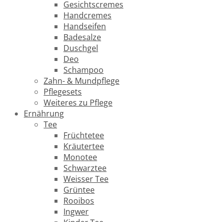
Gesichtscremes
Handcremes
Handseifen
Badesalze
Duschgel
Deo
Schampoo
Zahn- & Mundpflege
Pflegesets
Weiteres zu Pflege
Ernährung
Tee
Früchtetee
Kräutertee
Monotee
Schwarztee
Weisser Tee
Grüntee
Rooibos
Ingwer