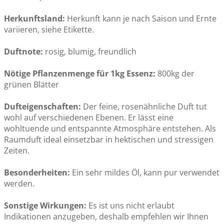
Arve Bio ätherisches Öl 10ml
CHF 22.50
Herkunftsland:
Herkunft kann je nach Saison und Ernte
variieren, siehe Etikette.
Duftnote:
rosig, blumig, freundlich
Nötige Pflanzenmenge für 1kg Essenz:
800kg der
grünen Blätter
Dufteigenschaften:
Der feine, rosenähnliche Duft tut
wohl auf verschiedenen Ebenen. Er lässt eine
wohltuende und entspannte Atmosphäre entstehen. Als
Raumduft ideal einsetzbar in hektischen und stressigen
Zeiten.
Besonderheiten:
Ein sehr mildes Öl, kann pur verwendet
werden.
Sonstige Wirkungen:
Es ist uns nicht erlaubt
Indikationen anzugeben, deshalb empfehlen wir Ihnen