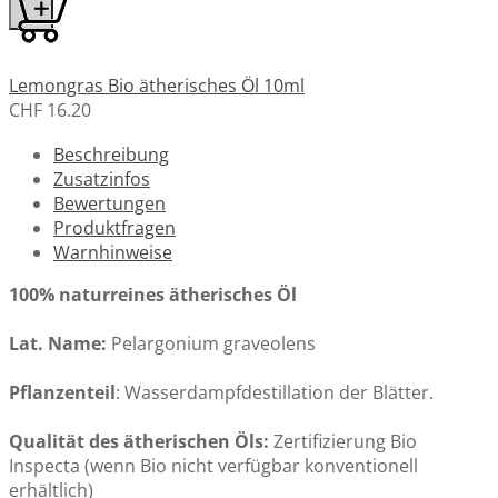
Lemongras Bio ätherisches Öl 10ml
CHF 16.20
Beschreibung
Zusatzinfos
Bewertungen
Mandarine rot ätherisches Öl Bio 10ml
Produktfragen
CHF 21.10
Warnhinweise
100% naturreines ätherisches Öl
Lat. Name:
Pelargonium graveolens
MedSkin Serum Glycolic Peel 30 ml
Pflanzenteil
: Wasserdampfdestillation der Blätter.
CHF 49.00
Qualität des ätherischen Öls:
Zertifizierung Bio
Inspecta (wenn Bio nicht verfügbar konventionell
erhältlich)