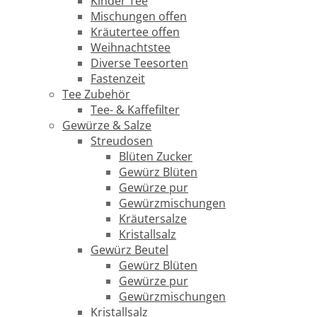
Kinder Tee
Mischungen offen
Kräutertee offen
Weihnachtstee
Diverse Teesorten
Fastenzeit
Tee Zubehör
Tee- & Kaffefilter
Gewürze & Salze
Streudosen
Blüten Zucker
Gewürz Blüten
Gewürze pur
Gewürzmischungen
Kräutersalze
Kristallsalz
Gewürz Beutel
Gewürz Blüten
Gewürze pur
Gewürzmischungen
Kristallsalz