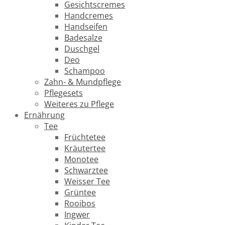
Gesichtscremes
Handcremes
Handseifen
Badesalze
Duschgel
Deo
Schampoo
Zahn- & Mundpflege
Pflegesets
Weiteres zu Pflege
Ernährung
Tee
Früchtetee
Kräutertee
Monotee
Schwarztee
Weisser Tee
Grüntee
Rooibos
Ingwer