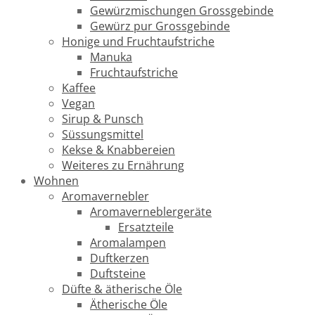
Gewürzmischungen Grossgebinde
Gewürz pur Grossgebinde
Honige und Fruchtaufstriche
Manuka
Fruchtaufstriche
Kaffee
Vegan
Sirup & Punsch
Süssungsmittel
Kekse & Knabbereien
Weiteres zu Ernährung
Wohnen
Aromavernebler
Aromaverneblergeräte
Ersatzteile
Aromalampen
Duftkerzen
Duftsteine
Düfte & ätherische Öle
Ätherische Öle