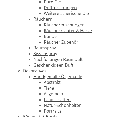
Pure Öle
Duftmischungen
Weitere ätherische Öle
Räuchern
Räuchermischungen
Räucherkräuter & Harze
Bündel
Räucher Zubehör
Raumspray
Kissenspray
Nachfüllungen Raumduft
Geschenkideen Duft
Dekoratives
Handgemalte Ölgemälde
Abstrakt
Tiere
Allgemein
Landschaften
Natur-Schönheiten
Portraits
Bücher & E-Books