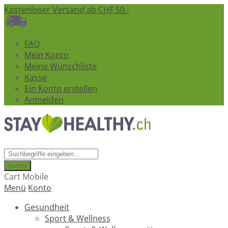
Kostenloser Versand ab CHF 50.-
FAQ
Mein Konto
Meine Wunschliste
Kasse
Ein Konto erstellen
Anmelden
Suche
Cart Mobile
Menü
Konto
Gesundheit
Sport & Wellness