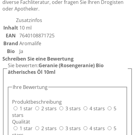
diverse Fachliteratur, oder fragen Sie Ihren Drogisten
oder Apotheker.
Zusatzinfos
Inhalt
10 ml
EAN
7640108871725
Brand
Aromalife
Bio
Ja
Schreiben Sie eine Bewertung
Sie bewerten:
Geranie (Rosengeranie) Bio
ätherisches Öl 10ml
Ihre Bewertung
Produktbeschreibung
1 star
2 stars
3 stars
4 stars
5
stars
Qualität
1 star
2 stars
3 stars
4 stars
5