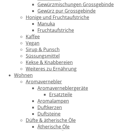
Gewürzmischungen Grossgebinde
Gewürz pur Grossgebinde
Honige und Fruchtaufstriche
Manuka
Fruchtaufstriche
Kaffee
Vegan
Sirup & Punsch
Süssungsmittel
Kekse & Knabbereien
Weiteres zu Ernährung
Wohnen
Aromavernebler
Aromaverneblergeräte
Ersatzteile
Aromalampen
Duftkerzen
Duftsteine
Düfte & ätherische Öle
Ätherische Öle