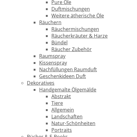
Pure Öle
Duftmischungen
Weitere ätherische Öle
Räuchern
Räuchermischungen
Räucherkräuter & Harze
Bündel
Räucher Zubehör
Raumspray
Kissenspray
Nachfüllungen Raumduft
Geschenkideen Duft
Dekoratives
Handgemalte Ölgemälde
Abstrakt
Tiere
Allgemein
Landschaften
Natur-Schönheiten
Portraits
Bücher & E-Books