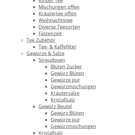
Kinder Tee
Mischungen offen
Kräutertee offen
Weihnachtstee
Diverse Teesorten
Fastenzeit
Tee Zubehör
Tee- & Kaffefilter
Gewürze & Salze
Streudosen
Blüten Zucker
Gewürz Blüten
Gewürze pur
Gewürzmischungen
Kräutersalze
Kristallsalz
Gewürz Beutel
Gewürz Blüten
Gewürze pur
Gewürzmischungen
Kristallsalz