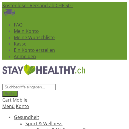
Kostenloser Versand ab CHF 50.-
FAQ
Mein Konto
Meine Wunschliste
Kasse
Ein Konto erstellen
Anmelden
Suche
Cart Mobile
Menü
Konto
Gesundheit
Sport & Wellness