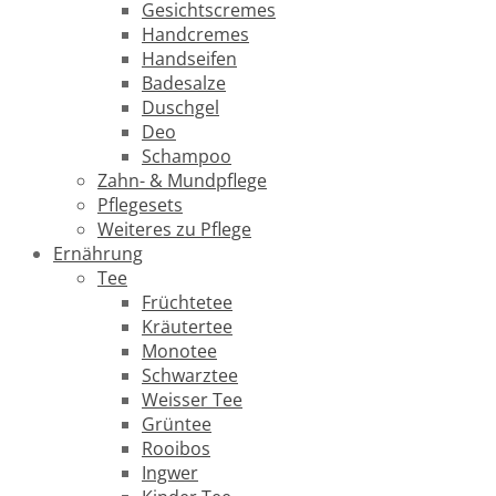
Gesichtscremes
Handcremes
Handseifen
Badesalze
Duschgel
Deo
Schampoo
Zahn- & Mundpflege
Pflegesets
Weiteres zu Pflege
Ernährung
Tee
Früchtetee
Kräutertee
Monotee
Schwarztee
Weisser Tee
Grüntee
Rooibos
Ingwer