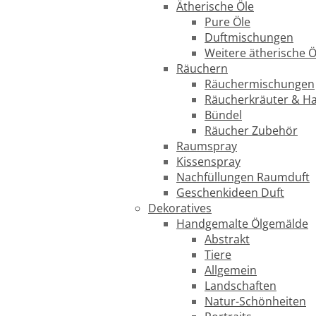
Ätherische Öle
Pure Öle
Duftmischungen
Weitere ätherische Ö
Räuchern
Räuchermischungen
Räucherkräuter & H
Bündel
Räucher Zubehör
Raumspray
Kissenspray
Nachfüllungen Raumduft
Geschenkideen Duft
Dekoratives
Handgemalte Ölgemälde
Abstrakt
Tiere
Allgemein
Landschaften
Natur-Schönheiten