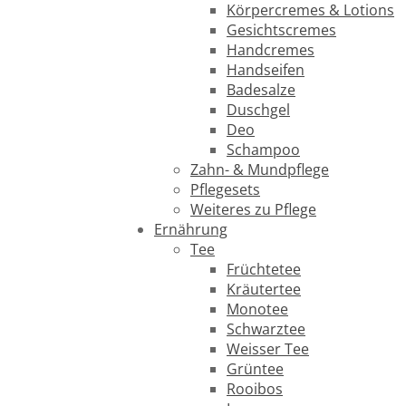
Körpercremes & Lotions
Gesichtscremes
Handcremes
Handseifen
Badesalze
Duschgel
Deo
Schampoo
Zahn- & Mundpflege
Pflegesets
Weiteres zu Pflege
Ernährung
Tee
Früchtetee
Kräutertee
Monotee
Schwarztee
Weisser Tee
Grüntee
Rooibos