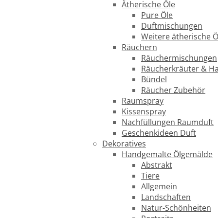
Ätherische Öle
Pure Öle
Duftmischungen
Weitere ätherische Ö
Räuchern
Räuchermischungen
Räucherkräuter & H
Bündel
Räucher Zubehör
Raumspray
Kissenspray
Nachfüllungen Raumduft
Geschenkideen Duft
Dekoratives
Handgemalte Ölgemälde
Abstrakt
Tiere
Allgemein
Landschaften
Natur-Schönheiten