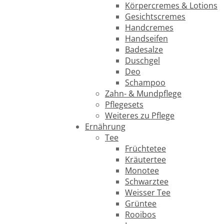
Körpercremes & Lotions
Gesichtscremes
Handcremes
Handseifen
Badesalze
Duschgel
Deo
Schampoo
Zahn- & Mundpflege
Pflegesets
Weiteres zu Pflege
Ernährung
Tee
Früchtetee
Kräutertee
Monotee
Schwarztee
Weisser Tee
Grüntee
Rooibos