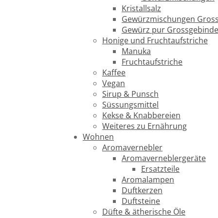
Kristallsalz
Gewürzmischungen Gross
Gewürz pur Grossgebind
Honige und Fruchtaufstriche
Manuka
Fruchtaufstriche
Kaffee
Vegan
Sirup & Punsch
Süssungsmittel
Kekse & Knabbereien
Weiteres zu Ernährung
Wohnen
Aromavernebler
Aromaverneblergeräte
Ersatzteile
Aromalampen
Duftkerzen
Duftsteine
Düfte & ätherische Öle