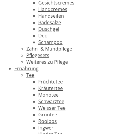
Gesichtscremes
Handcremes
Handseifen
Badesalze
Duschgel
Deo
Schampoo
Zahn- & Mundpflege
Pflegesets
Weiteres zu Pflege
Ernährung
Tee
Früchtetee
Kräutertee
Monotee
Schwarztee
Weisser Tee
Grüntee
Rooibos
Ingwer