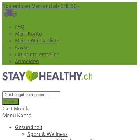
Kostenloser Versand ab CHF 50.-
FAQ
Mein Konto
Meine Wunschliste
Kasse
Ein Konto erstellen
Anmelden
Suche
Cart Mobile
Menü
Konto
Gesundheit
Sport & Wellness