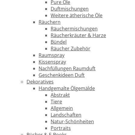
Pure Öle
Duftmischungen
Weitere ätherische Öle
Räuchern
Räuchermischungen
Räucherkräuter & Harze
Bündel
Räucher Zubehör
Raumspray
Kissenspray
Nachfüllungen Raumduft
Geschenkideen Duft
Dekoratives
Handgemalte Ölgemälde
Abstrakt
Tiere
Allgemein
Landschaften
Natur-Schönheiten
Portraits
Bücher & E-Books