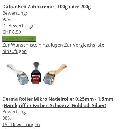
Dabur Red Zahncreme - 100g oder 200g
Bewertung:
90%
2
Bewertungen
CHF 8.50
In den Warenkorb
Zur Wunschliste hinzufügen
Zur Vergleichsliste
hinzufügen
Derma Roller Mikro Nadelroller 0.25mm - 1.5mm
(Handgriff in Farben Schwarz, Gold od. Silber)
Bewertung:
98%
19
Bewertungen