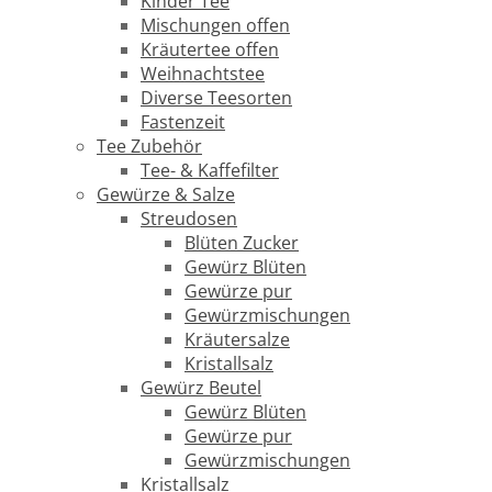
Kinder Tee
Mischungen offen
Kräutertee offen
Weihnachtstee
Diverse Teesorten
Fastenzeit
Tee Zubehör
Tee- & Kaffefilter
Gewürze & Salze
Streudosen
Blüten Zucker
Gewürz Blüten
Gewürze pur
Gewürzmischungen
Kräutersalze
Kristallsalz
Gewürz Beutel
Gewürz Blüten
Gewürze pur
Gewürzmischungen
Kristallsalz