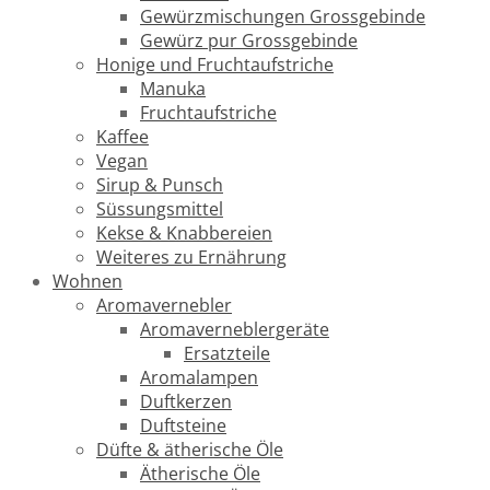
Gewürzmischungen Grossgebinde
Gewürz pur Grossgebinde
Honige und Fruchtaufstriche
Manuka
Fruchtaufstriche
Kaffee
Vegan
Sirup & Punsch
Süssungsmittel
Kekse & Knabbereien
Weiteres zu Ernährung
Wohnen
Aromavernebler
Aromaverneblergeräte
Ersatzteile
Aromalampen
Duftkerzen
Duftsteine
Düfte & ätherische Öle
Ätherische Öle