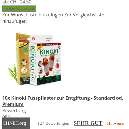
ab:
CHF 24.50
In den Warenkorb
Zur Wunschliste hinzufügen
Zur Vergleichsliste
hinzufügen
10x Kinoki Fusspflaster zur Entgiftung - Standard od.
Premium
Bewertung:
98%
14
Bewertungen
SEHR GUT
EICHNET
.org
127 Bewertungen
Hinweise